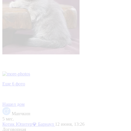
Еще 6 фото
Нашел дом
Манчкин
5 мес.
Котик Юпитер💎
Барнаул
12 июня, 13:26
Договорная