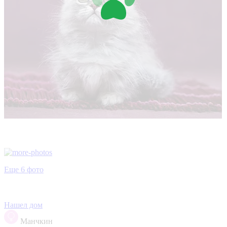
Еще 6 фото
Нашел дом
Манчкин