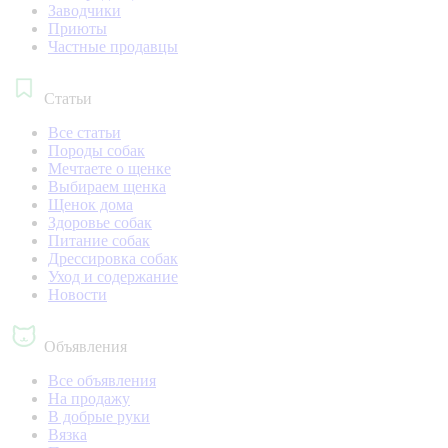
Заводчики
Приюты
Частные продавцы
Статьи
Все статьи
Породы собак
Мечтаете о щенке
Выбираем щенка
Щенок дома
Здоровье собак
Питание собак
Дрессировка собак
Уход и содержание
Новости
Объявления
Все объявления
На продажу
В добрые руки
Вязка