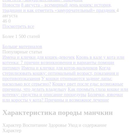
Новости
8 августа – всемирный день кошек: история,
традиции и как отметить «замуррчательный» праздник
4
августа
46
0
Посмотреть все
Более 1 500 статей
Больше материалов
Популярные статьи
Имена и клички для кошек-девочек
Кровь в кале у кота или
котенка: 7 причин возникновения и варианты помощи
питомцу
Имена и клички для котов-мальчиков
Когда
стерилизовать кошку: оптимальный возраст, показания и
противопоказания
У кошки отнимаются задние лапы:
насколько все серьезно?
Кошку рвет после еды: возможные
причины, что делать владельцу
Как промыть глаза кошке или
котенку: средства и описание процедуры
Болячки, язвочки
или коросты у кота? Причины и возможное лечение
Характеристика породы манчкин
Характер
Воспитание
Здоровье
Уход и содержание
Характер