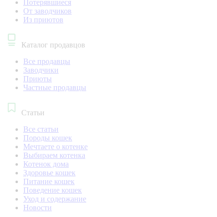
Потерявшиеся
От заводчиков
Из приютов
Каталог продавцов
Все продавцы
Заводчики
Приюты
Частные продавцы
Статьи
Все статьи
Породы кошек
Мечтаете о котенке
Выбираем котенка
Котенок дома
Здоровье кошек
Питание кошек
Поведение кошек
Уход и содержание
Новости