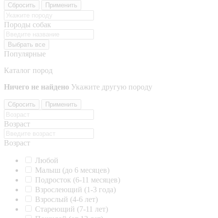
Сбросить
Применить
Породы собак
Выбрать все
Популярные
Каталог пород
Ничего не найдено
Укажите другую породу
Сбросить
Применить
Возраст
Возраст
Любой
Малыш (до 6 месяцев)
Подросток (6-11 месяцев)
Взрослеющий (1-3 года)
Взрослый (4-6 лет)
Стареющий (7-11 лет)