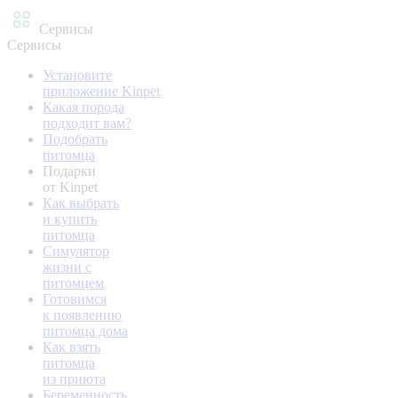
Сервисы
Сервисы
Установите
приложение Kinpet
Какая порода
подходит вам?
Подобрать
питомца
Подарки
от Kinpet
Как выбрать
и купить
питомца
Симулятор
жизни с
питомцем
Готовимся
к появлению
питомца дома
Как взять
питомца
из приюта
Беременность