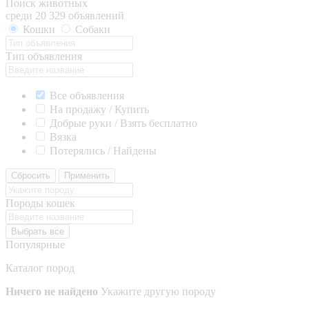
Поиск животных
среди 20 329 объявлений
Кошки
Собаки
Тип объявления
Все объявления
На продажу / Купить
Добрые руки / Взять бесплатно
Вязка
Потерялись / Найдены
Сбросить
Применить
Породы кошек
Выбрать все
Популярные
Каталог пород
Ничего не найдено
Укажите другую породу