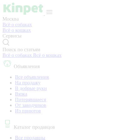
Москва
Всё о собаках
Всё о кошках
Сервисы
Поиск по статьям
Всё о собаках
Всё о кошках
Объявления
Все объявления
На продажу
В добрые руки
Вязка
Потерявшиеся
От заводчиков
Из приютов
Каталог продавцов
Все продавцы