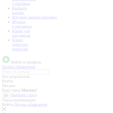
у питомца
Выбрать
кличку
Изучаем эмоции питомца
Журнал
о питомцах
Kinpet для
продавцов
Kinpet
помогает
приютам
Войти в профиль
Подать объявление
Нет результатов
Войти
Москва
Ваш город
Москва
?
Выбрать город
Да
Город подтверждён
Войти
Подать объявление