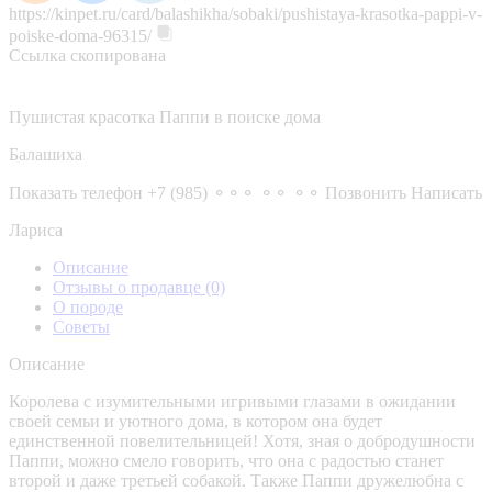
https://kinpet.ru/card/balashikha/sobaki/pushistaya-krasotka-pappi-v-
poiske-doma-96315/
Ссылка скопирована
Пушистая красотка Паппи в поиске дома
Балашиха
Показать телефон
+7 (985) ⚬⚬⚬ ⚬⚬ ⚬⚬
Позвонить
Написать
Лариса
Описание
Отзывы о продавце
(0)
О породе
Советы
Описание
Королева с изумительными игривыми глазами в ожидании
своей семьи и уютного дома, в котором она будет
единственной повелительницей! Хотя, зная о добродушности
Паппи, можно смело говорить, что она с радостью станет
второй и даже третьей собакой. Также Паппи дружелюбна с