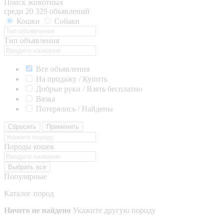
Поиск животных
среди 20 329 объявлений
Кошки
Собаки
Тип объявления
Все объявления
На продажу / Купить
Добрые руки / Взять бесплатно
Вязка
Потерялись / Найдены
Сбросить
Применить
Породы кошек
Выбрать все
Популярные
Каталог пород
Ничего не найдено
Укажите другую породу