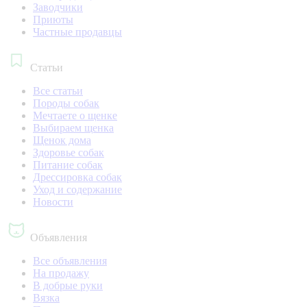
Заводчики
Приюты
Частные продавцы
Статьи
Все статьи
Породы собак
Мечтаете о щенке
Выбираем щенка
Щенок дома
Здоровье собак
Питание собак
Дрессировка собак
Уход и содержание
Новости
Объявления
Все объявления
На продажу
В добрые руки
Вязка