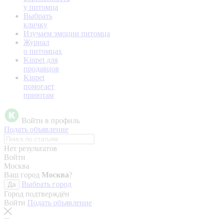
у питомца
Выбрать
кличку
Изучаем эмоции питомца
Журнал
о питомцах
Kinpet для
продавцов
Kinpet
помогает
приютам
Войти в профиль
Подать объявление
Нет результатов
Войти
Москва
Ваш город
Москва
?
Выбрать город
Да
Город подтверждён
Войти
Подать объявление