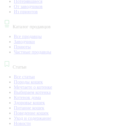
Потерявшиеся
От заводчиков
Из приютов
Каталог продавцов
Все продавцы
Заводчики
Приюты
Частные продавцы
Статьи
Все статьи
Породы кошек
Мечтаете о котенке
Выбираем котенка
Котенок дома
Здоровье кошек
Питание кошек
Поведение кошек
Уход и содержание
Новости