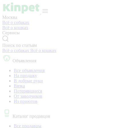
Москва
Всё о собаках
Всё о кошках
Сервисы
Поиск по статьям
Всё о собаках
Всё о кошках
Объявления
Все объявления
На продажу
В добрые руки
Вязка
Потерявшиеся
От заводчиков
Из приютов
Каталог продавцов
Все продавцы