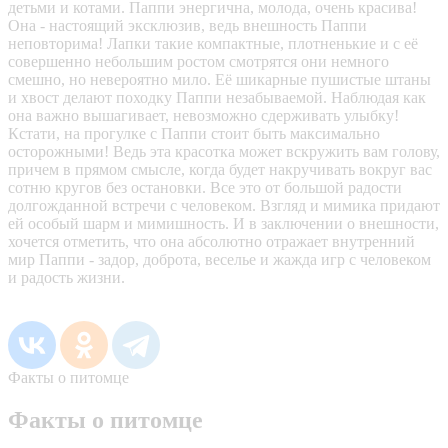
детьми и котами. Паппи энергична, молода, очень красива!
Она - настоящий эксклюзив, ведь внешность Паппи
неповторима! Лапки такие компактные, плотненькие и с её
совершенно небольшим ростом смотрятся они немного
смешно, но невероятно мило. Её шикарные пушистые штаны
и хвост делают походку Паппи незабываемой. Наблюдая как
она важно вышагивает, невозможно сдерживать улыбку!
Кстати, на прогулке с Паппи стоит быть максимально
осторожными! Ведь эта красотка может вскружить вам голову,
причем в прямом смысле, когда будет накручивать вокруг вас
сотню кругов без остановки. Все это от большой радости
долгожданной встречи с человеком. Взгляд и мимика придают
ей особый шарм и мимишность. И в заключении о внешности,
хочется отметить, что она абсолютно отражает внутренний
мир Паппи - задор, доброта, веселье и жажда игр с человеком
и радость жизни.
Факты о питомце
Факты о питомце