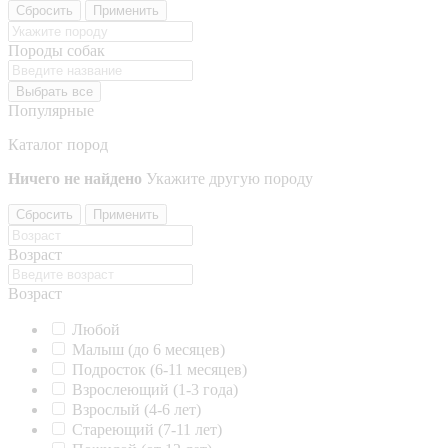
Сбросить
Применить
Породы собак
Выбрать все
Популярные
Каталог пород
Ничего не найдено
Укажите другую породу
Сбросить
Применить
Возраст
Возраст
Любой
Малыш (до 6 месяцев)
Подросток (6-11 месяцев)
Взрослеющий (1-3 года)
Взрослый (4-6 лет)
Стареющий (7-11 лет)