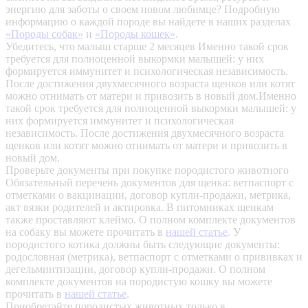
энергию для заботы о своем новом любимце? Подробную
информацию о каждой породе вы найдете в наших разделах
«Породы собак»
и
«Породы кошек»
.
Убедитесь, что малыш старше 2 месяцев
Именно такой срок
требуется для полноценной выкормки малышей: у них
формируется иммунитет и психологическая независимость.
После достижения двухмесячного возраста щенков или котят
можно отнимать от матери и привозить в новый дом.Именно
такой срок требуется для полноценной выкормки малышей: у
них формируется иммунитет и психологическая
независимость. После достижения двухмесячного возраста
щенков или котят можно отнимать от матери и привозить в
новый дом.
Проверьте документы при покупке породистого животного
Обязательный перечень документов для щенка: ветпаспорт с
отметками о вакцинации, договор купли-продажи, метрика,
акт вязки родителей и актировка. В питомниках щенкам
также проставляют клеймо. О полном комплекте документов
на собаку вы можете прочитать в
нашей статье
.
У
породистого котика должны быть следующие документы:
родословная (метрика), ветпаспорт с отметками о прививках и
дегельминтизации, договор купли-продажи. О полном
комплекте документов на породистую кошку вы можете
прочитать в
нашей статье
.
Приобретайте породистых животных только в