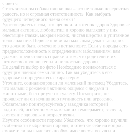
Советы
Стать хозяином собаки или кошки – это не только невероятная
радость, но и огромная ответственность. Как выбрать
будущего четвероного члена семьи?
Удостоверьтесь в том, что щенок или котенок здоров
Здоровые
малыши активны, любопытны и хорошо выглядят: у них
блестящие глазки, мокрый носик, чистая шерстка и упитанное
телосложение. Первые прививки малышам делает заводчик –
это должно быть отмечено в ветпаспорте. Если у породы есть
предрасположенность к определенным заболеваниям, вам
должны предоставить справки о том, что родители и их
потомство прошли тесты и полностью здоровы.
Не делайте выбор по фото
Необходимо познакомиться с
будущим членом семьи лично. Так вы убедитесь в его
здоровье и определитесь с характером.
Уточните, социализирован ли маленький питомец
Убедитесь,
что малыш с рождения активно общался с людьми и
животными, был приучен к туалету. Посмотрите, не
проявляет ли он излишнюю пугливость или агрессию.
Обязательно поинтересуйтесь у заводчика историей
родителей, особенно мамы: каков их темперамент, заслуги,
состояние здоровья и возраст вязки.
Изучите особенности породы
Убедитесь, что хорошо изучили
особенности выбранной породы, и ответьте себе на вопрос:
сможете ли вы выделить необходимое время, ресурсы и