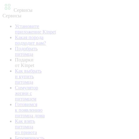
Сервисы
Сервисы
Установите
приложение Kinpet
Какая порода
подходит вам?
Подобрать
питомца
Подарки
от Kinpet
Как выбрать
и купить
питомца
Симулятор
жизни с
питомцем
Готовимся
к появлению
питомца дома
Как взять
питомца
из приюта
Беременность