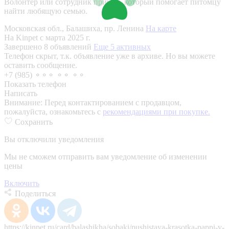
Волонтер или сотрудник приюта, который помогает питомцу
найти любящую семью.
Московская обл., Балашиха, пр. Ленина
На карте
На Kinpet c марта 2025 г.
Завершено 8 объявлений
Еще 5 активных
Телефон скрыт, т.к. объявление уже в архиве. Но вы можете
оставить сообщение.
+7 (985) ⚬⚬⚬ ⚬⚬ ⚬⚬
Показать телефон
Написать
Внимание:
Перед контактированием с продавцом,
пожалуйста, ознакомьтесь с
рекомендациями при покупке.
Сохранить
Вы отключили уведомления
Мы не сможем отправить вам уведомление об изменении
цены
Включить
Поделиться
https://kinpet.ru/card/balashikha/sobaki/pushistaya-krasotka-pappi-v-