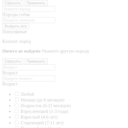
Сбросить
Применить
Породы собак
Выбрать все
Популярные
Каталог пород
Ничего не найдено
Укажите другую породу
Сбросить
Применить
Возраст
Возраст
Любой
Малыш (до 6 месяцев)
Подросток (6-11 месяцев)
Взрослеющий (1-3 года)
Взрослый (4-6 лет)
Стареющий (7-11 лет)