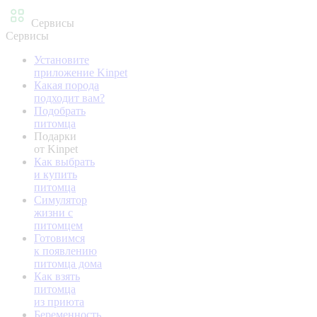
Сервисы
Сервисы
Установите
приложение Kinpet
Какая порода
подходит вам?
Подобрать
питомца
Подарки
от Kinpet
Как выбрать
и купить
питомца
Симулятор
жизни с
питомцем
Готовимся
к появлению
питомца дома
Как взять
питомца
из приюта
Беременность