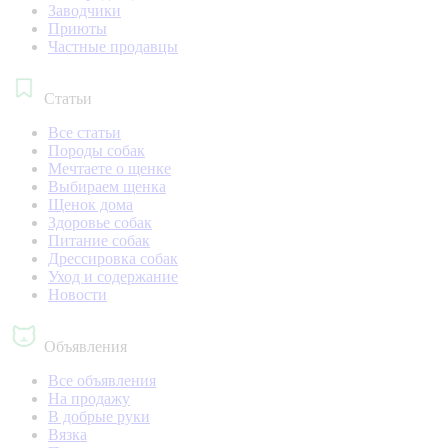
Заводчики
Приюты
Частные продавцы
Статьи
Все статьи
Породы собак
Мечтаете о щенке
Выбираем щенка
Щенок дома
Здоровье собак
Питание собак
Дрессировка собак
Уход и содержание
Новости
Объявления
Все объявления
На продажу
В добрые руки
Вязка