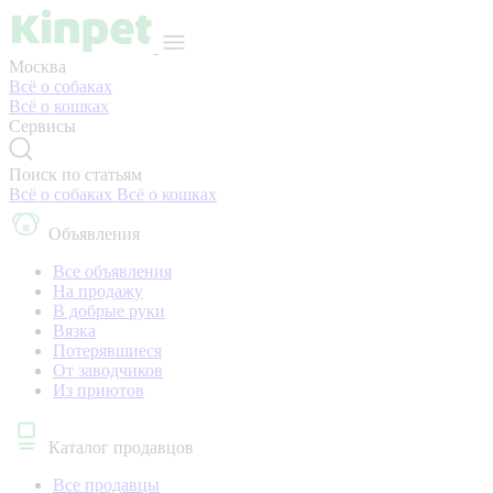
Москва
Всё о собаках
Всё о кошках
Сервисы
Поиск по статьям
Всё о собаках
Всё о кошках
Объявления
Все объявления
На продажу
В добрые руки
Вязка
Потерявшиеся
От заводчиков
Из приютов
Каталог продавцов
Все продавцы