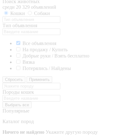
Поиск животных
среди 20 329 объявлений
Кошки
Собаки
Тип объявления
Все объявления
На продажу / Купить
Добрые руки / Взять бесплатно
Вязка
Потерялись / Найдены
Сбросить
Применить
Породы кошек
Выбрать все
Популярные
Каталог пород
Ничего не найдено
Укажите другую породу