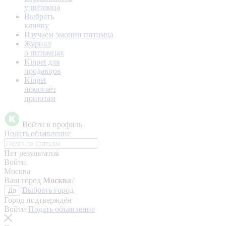
у питомца
Выбрать
кличку
Изучаем эмоции питомца
Журнал
о питомцах
Kinpet для
продавцов
Kinpet
помогает
приютам
Войти в профиль
Подать объявление
Нет результатов
Войти
Москва
Ваш город
Москва
?
Выбрать город
Да
Город подтверждён
Войти
Подать объявление