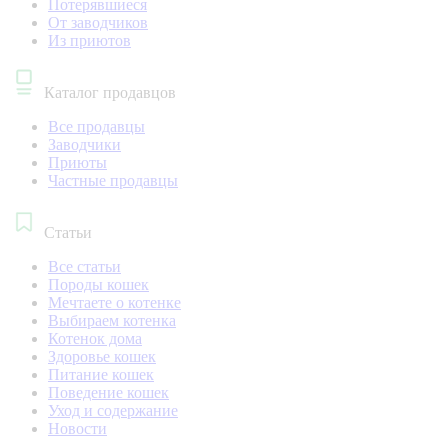
Потерявшиеся
От заводчиков
Из приютов
Каталог продавцов
Все продавцы
Заводчики
Приюты
Частные продавцы
Статьи
Все статьи
Породы кошек
Мечтаете о котенке
Выбираем котенка
Котенок дома
Здоровье кошек
Питание кошек
Поведение кошек
Уход и содержание
Новости