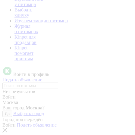
у питомца
Выбрать
кличку
Изучаем эмоции питомца
Журнал
о питомцах
Kinpet для
продавцов
Kinpet
помогает
приютам
Войти в профиль
Подать объявление
Нет результатов
Войти
Москва
Ваш город
Москва
?
Выбрать город
Да
Город подтверждён
Войти
Подать объявление