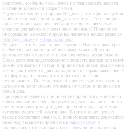
родителей, особенно мамы: каков их темперамент, заслуги,
состояние здоровья и возраст вязки.
Изучите особенности породы
Убедитесь, что хорошо изучили
особенности выбранной породы, и ответьте себе на вопрос:
сможете ли вы выделить необходимое время, ресурсы и
энергию для заботы о своем новом любимце? Подробную
информацию о каждой породе вы найдете в наших разделах
«Породы собак»
и
«Породы кошек»
.
Убедитесь, что малыш старше 2 месяцев
Именно такой срок
требуется для полноценной выкормки малышей: у них
формируется иммунитет и психологическая независимость.
После достижения двухмесячного возраста щенков или котят
можно отнимать от матери и привозить в новый дом.Именно
такой срок требуется для полноценной выкормки малышей: у
них формируется иммунитет и психологическая
независимость. После достижения двухмесячного возраста
щенков или котят можно отнимать от матери и привозить в
новый дом.
Проверьте документы при покупке породистого животного
Обязательный перечень документов для щенка: ветпаспорт с
отметками о вакцинации, договор купли-продажи, метрика,
акт вязки родителей и актировка. В питомниках щенкам
также проставляют клеймо. О полном комплекте документов
на собаку вы можете прочитать в
нашей статье
.
У
породистого котика должны быть следующие документы: