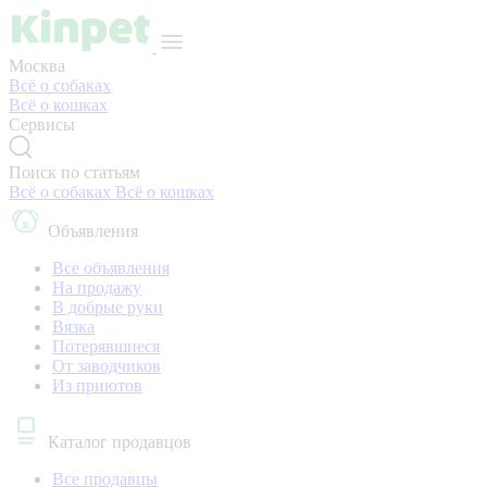
Москва
Всё о собаках
Всё о кошках
Сервисы
Поиск по статьям
Всё о собаках
Всё о кошках
Объявления
Все объявления
На продажу
В добрые руки
Вязка
Потерявшиеся
От заводчиков
Из приютов
Каталог продавцов
Все продавцы