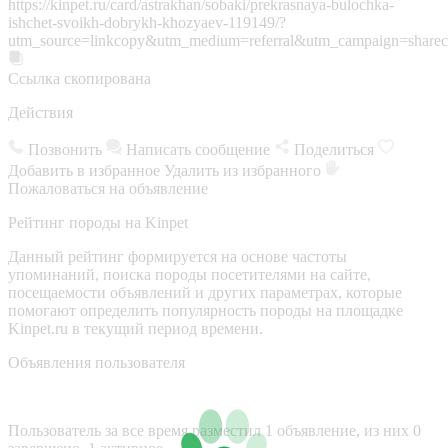
https://kinpet.ru/card/astrakhan/sobaki/prekrasnaya-bulochka-
ishchet-svoikh-dobrykh-khozyaev-119149/?
utm_source=linkcopy&utm_medium=referral&utm_campaign=sharec
Ссылка скопирована
Действия
Позвонить
Написать сообщение
Поделиться
Добавить в избранное
Удалить из избранного
Пожаловаться на объявление
Рейтинг породы на Kinpet
Данный рейтинг формируется на основе частоты
упоминаний, поиска породы посетителями на сайте,
посещаемости объявлений и других параметрах, которые
помогают определить популярность породы на площадке
Kinpet.ru в текущий период времени.
Объявления пользователя
Пользователь за все время разместил 1 объявление, из них 0