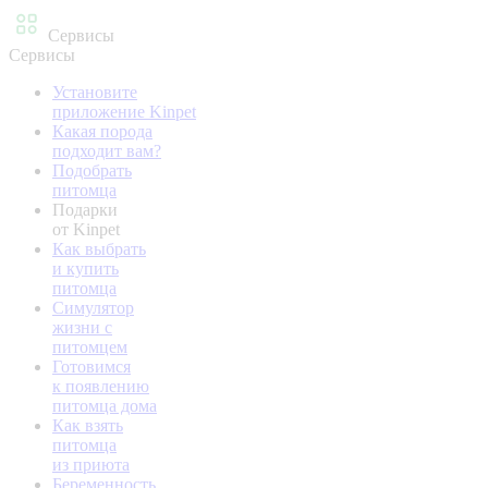
Сервисы
Сервисы
Установите
приложение Kinpet
Какая порода
подходит вам?
Подобрать
питомца
Подарки
от Kinpet
Как выбрать
и купить
питомца
Симулятор
жизни с
питомцем
Готовимся
к появлению
питомца дома
Как взять
питомца
из приюта
Беременность