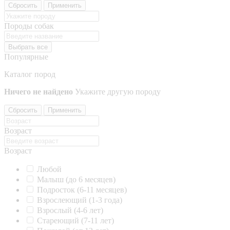
Сбросить
Применить
Породы собак
Выбрать все
Популярные
Каталог пород
Ничего не найдено
Укажите другую породу
Сбросить
Применить
Возраст
Возраст
Любой
Малыш (до 6 месяцев)
Подросток (6-11 месяцев)
Взрослеющий (1-3 года)
Взрослый (4-6 лет)
Стареющий (7-11 лет)