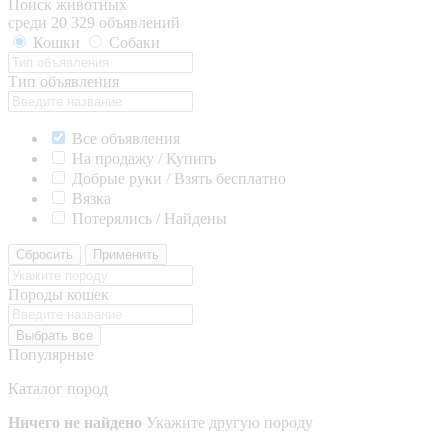
Поиск животных
среди 20 329 объявлений
Кошки
Собаки
Тип объявления
Все объявления
На продажу / Купить
Добрые руки / Взять бесплатно
Вязка
Потерялись / Найдены
Сбросить
Применить
Породы кошек
Выбрать все
Популярные
Каталог пород
Ничего не найдено
Укажите другую породу