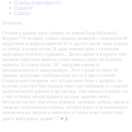
Отзывы о продавце
(0)
О породе
Советы
Описание
Отдаём в добрые руки собачку по имени Буля (Булочка)!
Возраст 7-8 месяцев, собака средних размеров с симпатичной
мордочкой и добрым нравом! Её и других щенят мама родила
на улице, в конце осени. В один зимний день с сильными
морозами случилось страшное... Двоих щенят в возрасте трёх
месяцев переехала машина. Один малыш умер, но Булочка
выжила. На улице было -20°, когда мы нашли её
обездвиженную и замерзающую. Этот случай оставил ей
травмы: переломы тазобедренной кости и двух голеней.
Сначала нам говорили, что это несовместимо с жизнью, но
Булочке повезло! Она прошла через три операции со сложной
реабилитацией длиной в три месяца. Она пришла в норму, но
у неё осталась лёгкая хромота на одну заднюю лапку.
Несмотря на это, она очень игривая, ласковая, добрая, умная и
такая же полноценная собачка, которая верит в безграничную
человеческую любовь и эмпатию, и очень хочет найти свой
дом и заботливых хозяев! 🤍🍀🫂