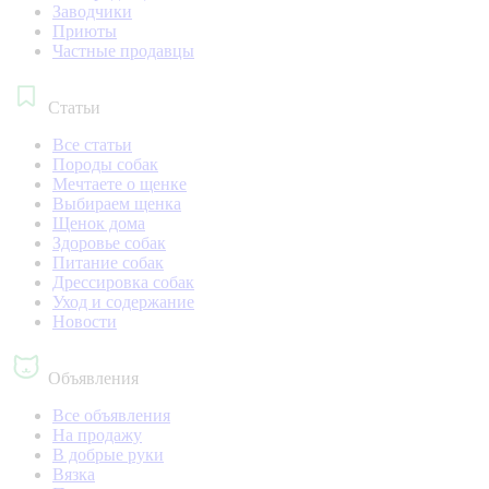
Заводчики
Приюты
Частные продавцы
Статьи
Все статьи
Породы собак
Мечтаете о щенке
Выбираем щенка
Щенок дома
Здоровье собак
Питание собак
Дрессировка собак
Уход и содержание
Новости
Объявления
Все объявления
На продажу
В добрые руки
Вязка