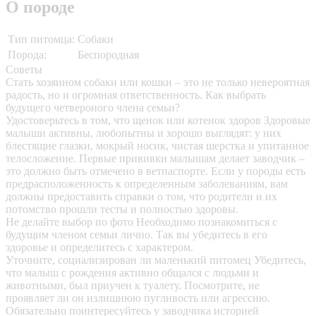
О породе
Тип питомца:
Собаки
Порода:
Беспородная
Советы
Стать хозяином собаки или кошки – это не только невероятная
радость, но и огромная ответственность. Как выбрать
будущего четвероного члена семьи?
Удостоверьтесь в том, что щенок или котенок здоров
Здоровые
малыши активны, любопытны и хорошо выглядят: у них
блестящие глазки, мокрый носик, чистая шерстка и упитанное
телосложение. Первые прививки малышам делает заводчик –
это должно быть отмечено в ветпаспорте. Если у породы есть
предрасположенность к определенным заболеваниям, вам
должны предоставить справки о том, что родители и их
потомство прошли тесты и полностью здоровы.
Не делайте выбор по фото
Необходимо познакомиться с
будущим членом семьи лично. Так вы убедитесь в его
здоровье и определитесь с характером.
Уточните, социализирован ли маленький питомец
Убедитесь,
что малыш с рождения активно общался с людьми и
животными, был приучен к туалету. Посмотрите, не
проявляет ли он излишнюю пугливость или агрессию.
Обязательно поинтересуйтесь у заводчика историей