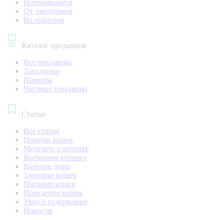
Потерявшиеся
От заводчиков
Из приютов
Каталог продавцов
Все продавцы
Заводчики
Приюты
Частные продавцы
Статьи
Все статьи
Породы кошек
Мечтаете о котенке
Выбираем котенка
Котенок дома
Здоровье кошек
Питание кошек
Поведение кошек
Уход и содержание
Новости