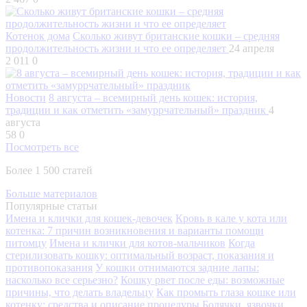
Котенок дома
Сколько живут британские кошки – средняя
продолжительность жизни и что ее определяет
24 апреля
2 011
0
Новости
8 августа – всемирный день кошек: история,
традиции и как отметить «замуррчательный» праздник
4
августа
58
0
Посмотреть все
Более 1 500 статей
Больше материалов
Популярные статьи
Имена и клички для кошек-девочек
Кровь в кале у кота или
котенка: 7 причин возникновения и варианты помощи
питомцу
Имена и клички для котов-мальчиков
Когда
стерилизовать кошку: оптимальный возраст, показания и
противопоказания
У кошки отнимаются задние лапы:
насколько все серьезно?
Кошку рвет после еды: возможные
причины, что делать владельцу
Как промыть глаза кошке или
котенку: средства и описание процедуры
Болячки, язвочки