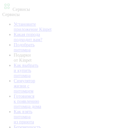
Сервисы
Сервисы
Установите
приложение Kinpet
Какая порода
подходит вам?
Подобрать
питомца
Подарки
от Kinpet
Как выбрать
и купить
питомца
Симулятор
жизни с
питомцем
Готовимся
к появлению
питомца дома
Как взять
питомца
из приюта
Беременность