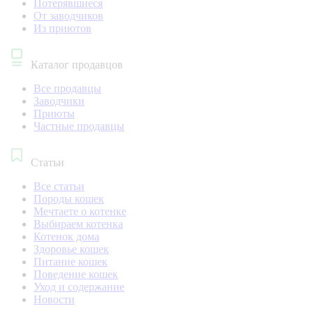
Потерявшиеся
От заводчиков
Из приютов
Каталог продавцов
Все продавцы
Заводчики
Приюты
Частные продавцы
Статьи
Все статьи
Породы кошек
Мечтаете о котенке
Выбираем котенка
Котенок дома
Здоровье кошек
Питание кошек
Поведение кошек
Уход и содержание
Новости