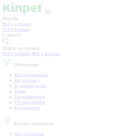
Москва
Всё о собаках
Всё о кошках
Сервисы
Поиск по статьям
Всё о собаках
Всё о кошках
Объявления
Все объявления
На продажу
В добрые руки
Вязка
Потерявшиеся
От заводчиков
Из приютов
Каталог продавцов
Все продавцы