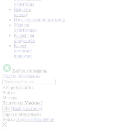
у питомца
Выбрать
кличку
Изучаем эмоции питомца
Журнал
о питомцах
Kinpet для
продавцов
Kinpet
помогает
приютам
Войти в профиль
Подать объявление
Нет результатов
Войти
Москва
Ваш город
Москва
?
Выбрать город
Да
Город подтверждён
Войти
Подать объявление