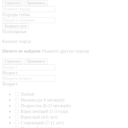
Сбросить
Применить
Породы собак
Выбрать все
Популярные
Каталог пород
Ничего не найдено
Укажите другую породу
Сбросить
Применить
Возраст
Возраст
Любой
Малыш (до 6 месяцев)
Подросток (6-11 месяцев)
Взрослеющий (1-3 года)
Взрослый (4-6 лет)
Стареющий (7-11 лет)