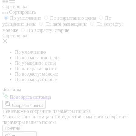
Сортировка
Сортировать
По умолчанию
По возрастанию цены
По
убыванию цены
По дате размещения
По возрасту:
моложе
По возрасту: старше
Сортировка
По умолчанию
По возрастанию цены
По убыванию цены
По дате размещения
По возрасту: моложе
По возрасту: старше
Фильтры
Подобрать питомца
Сохранить поиск
Невозможно сохранить параметры поиска
Укажите Тип питомца и Породу, чтобы мы могли сохранить
параметры вашего поиска
Понятно