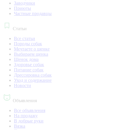
Заводчики
Приюты
Частные продавцы
Статьи
Все статьи
Породы собак
Мечтаете о щенке
Выбираем щенка
Щенок дома
Здоровье собак
Питание собак
Дрессировка собак
Уход и содержание
Новости
Объявления
Все объявления
На продажу
В добрые руки
Вязка