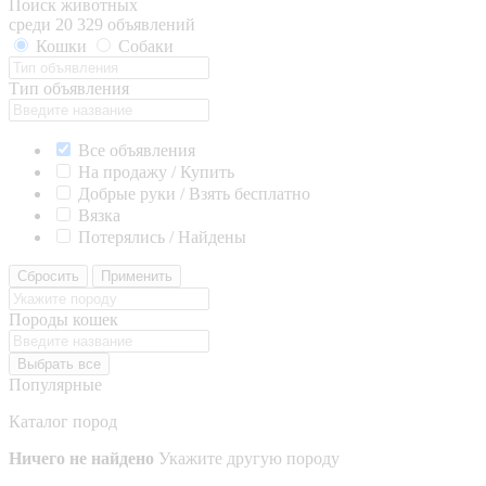
Поиск животных
среди 20 329 объявлений
Кошки
Собаки
Тип объявления
Все объявления
На продажу / Купить
Добрые руки / Взять бесплатно
Вязка
Потерялись / Найдены
Сбросить
Применить
Породы кошек
Выбрать все
Популярные
Каталог пород
Ничего не найдено
Укажите другую породу