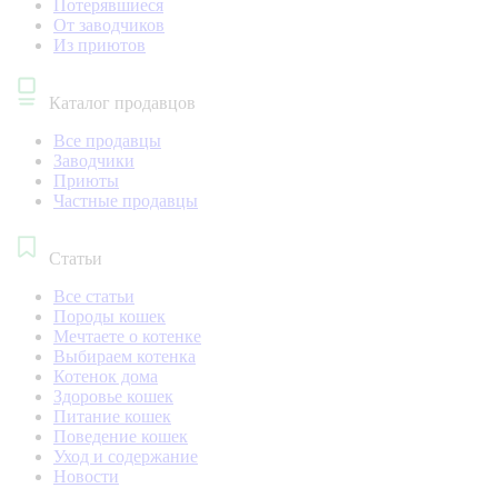
Потерявшиеся
От заводчиков
Из приютов
Каталог продавцов
Все продавцы
Заводчики
Приюты
Частные продавцы
Статьи
Все статьи
Породы кошек
Мечтаете о котенке
Выбираем котенка
Котенок дома
Здоровье кошек
Питание кошек
Поведение кошек
Уход и содержание
Новости