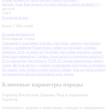
Щенок дома
Как можно отучить щенка грызть пеленку?
2
августа
154
0
Посмотреть все
Более 1 500 статей
Больше материалов
Популярные статьи
Смешные и красивые клички для собак: имена для разных
пород и размеров
Разведение собак на продажу: основы,
правила, есть ли выгода?
Клички для собак-девочек: самые
классные варианты
Собака стала вялой и потеряла аппетит?
Есть причины для тревоги
ТОП-25 гипоаллергенных пород
собак
Желтая рвота у собаки: возможные причины и лечение
На какой день течки нужно вязать собаку
Как отучить собаку
от привычки писать на кровать или диван
Ключевые параметры породы
Характер
Воспитание
Здоровье
Уход и содержание
Характер
Отношения с людьми и животными, повадки и темперамент,