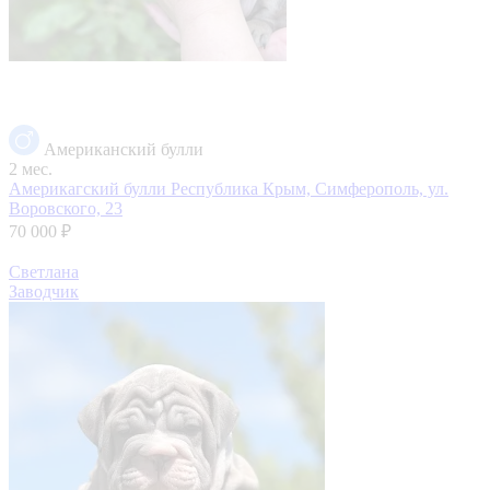
Американский булли
2 мес.
Америкагский булли
Республика Крым, Симферополь, ул.
Воровского, 23
70 000 ₽
Светлана
Заводчик