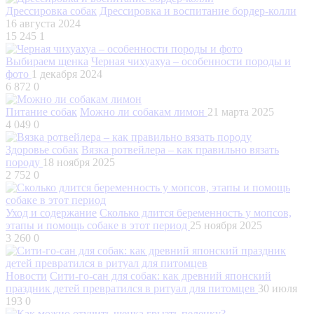
Дрессировка собак
Дрессировка и воспитание бордер-колли
16 августа 2024
15 245
1
Выбираем щенка
Черная чихуахуа – особенности породы и
фото
1 декабря 2024
6 872
0
Питание собак
Можно ли собакам лимон
21 марта 2025
4 049
0
Здоровье собак
Вязка ротвейлера – как правильно вязать
породу
18 ноября 2025
2 752
0
Уход и содержание
Сколько длится беременность у мопсов,
этапы и помощь собаке в этот период
25 ноября 2025
3 260
0
Новости
Сити-го-сан для собак: как древний японский
праздник детей превратился в ритуал для питомцев
30 июля
193
0