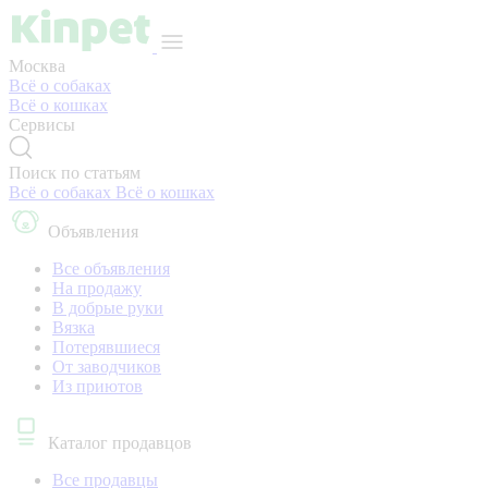
Москва
Всё о собаках
Всё о кошках
Сервисы
Поиск по статьям
Всё о собаках
Всё о кошках
Объявления
Все объявления
На продажу
В добрые руки
Вязка
Потерявшиеся
От заводчиков
Из приютов
Каталог продавцов
Все продавцы