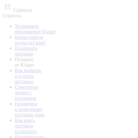
Сервисы
Сервисы
Установите
приложение Kinpet
Какая порода
подходит вам?
Подобрать
питомца
Подарки
от Kinpet
Как выбрать
и купить
питомца
Симулятор
жизни с
питомцем
Готовимся
к появлению
питомца дома
Как взять
питомца
из приюта
Беременность