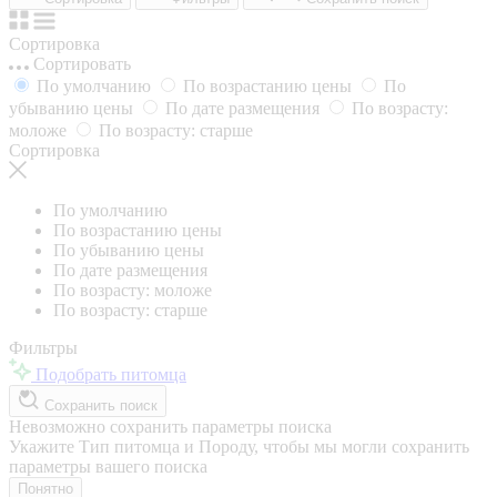
Сортировка
Сортировать
По умолчанию
По возрастанию цены
По
убыванию цены
По дате размещения
По возрасту:
моложе
По возрасту: старше
Сортировка
По умолчанию
По возрастанию цены
По убыванию цены
По дате размещения
По возрасту: моложе
По возрасту: старше
Фильтры
Подобрать питомца
Сохранить поиск
Невозможно сохранить параметры поиска
Укажите Тип питомца и Породу, чтобы мы могли сохранить
параметры вашего поиска
Понятно