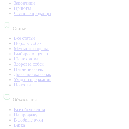
Заводчики
Приюты
Частные продавцы
Статьи
Все статьи
Породы собак
Мечтаете о щенке
Выбираем щенка
Щенок дома
Здоровье собак
Питание собак
Дрессировка собак
Уход и содержание
Новости
Объявления
Все объявления
На продажу
В добрые руки
Вязка