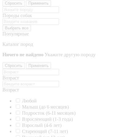
Сбросить
Применить
Породы собак
Выбрать все
Популярные
Каталог пород
Ничего не найдено
Укажите другую породу
Сбросить
Применить
Возраст
Возраст
Любой
Малыш (до 6 месяцев)
Подросток (6-11 месяцев)
Взрослеющий (1-3 года)
Взрослый (4-6 лет)
Стареющий (7-11 лет)