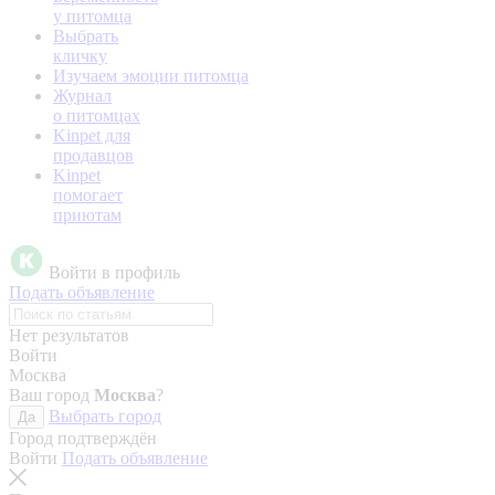
у питомца
Выбрать
кличку
Изучаем эмоции питомца
Журнал
о питомцах
Kinpet для
продавцов
Kinpet
помогает
приютам
Войти в профиль
Подать объявление
Нет результатов
Войти
Москва
Ваш город
Москва
?
Выбрать город
Да
Город подтверждён
Войти
Подать объявление