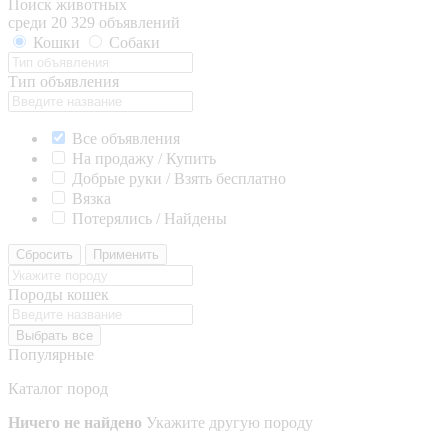
Поиск животных
среди 20 329 объявлений
Кошки
Собаки
Тип объявления
Все объявления
На продажу / Купить
Добрые руки / Взять бесплатно
Вязка
Потерялись / Найдены
Сбросить
Применить
Породы кошек
Выбрать все
Популярные
Каталог пород
Ничего не найдено
Укажите другую породу