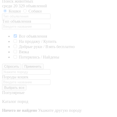
Поиск животных
среди 20 329 объявлений
Кошки
Собаки
Тип объявления
Все объявления
На продажу / Купить
Добрые руки / Взять бесплатно
Вязка
Потерялись / Найдены
Сбросить
Применить
Породы кошек
Выбрать все
Популярные
Каталог пород
Ничего не найдено
Укажите другую породу