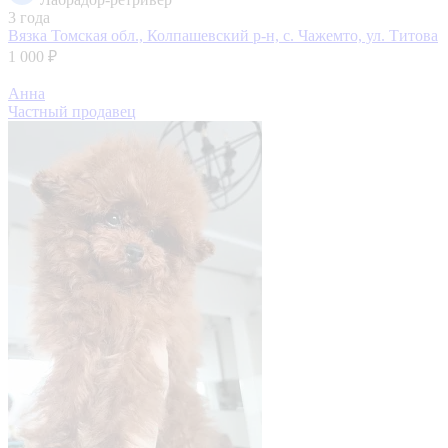
3 года
Вязка
Томская обл., Колпашевский р-н, с. Чажемто, ул. Титова
1 000 ₽
Анна
Частный продавец