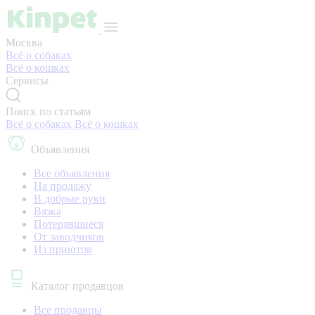
Москва
Всё о собаках
Всё о кошках
Сервисы
Поиск по статьям
Всё о собаках
Всё о кошках
Объявления
Все объявления
На продажу
В добрые руки
Вязка
Потерявшиеся
От заводчиков
Из приютов
Каталог продавцов
Все продавцы