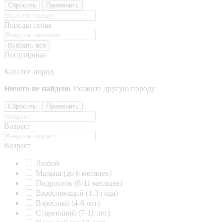
Сбросить
Применить
Породы собак
Выбрать все
Популярные
Каталог пород
Ничего не найдено
Укажите другую породу
Сбросить
Применить
Возраст
Возраст
Любой
Малыш (до 6 месяцев)
Подросток (6-11 месяцев)
Взрослеющий (1-3 года)
Взрослый (4-6 лет)
Стареющий (7-11 лет)