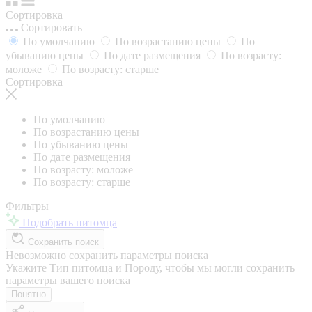
Сортировка
Сортировать
По умолчанию
По возрастанию цены
По
убыванию цены
По дате размещения
По возрасту:
моложе
По возрасту: старше
Сортировка
По умолчанию
По возрастанию цены
По убыванию цены
По дате размещения
По возрасту: моложе
По возрасту: старше
Фильтры
Подобрать питомца
Сохранить поиск
Невозможно сохранить параметры поиска
Укажите Тип питомца и Породу, чтобы мы могли сохранить
параметры вашего поиска
Понятно