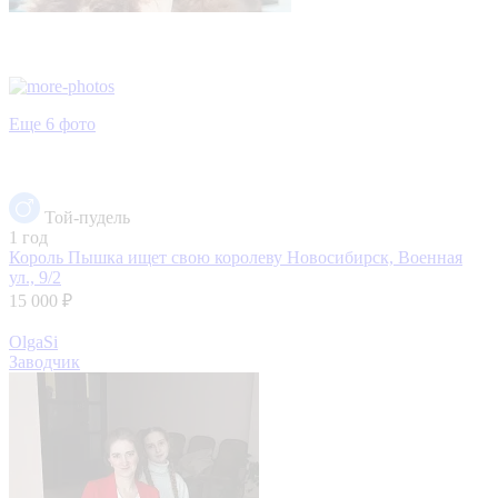
Еще 6 фото
Той-пудель
1 год
Король Пышка ищет свою королеву
Новосибирск, Военная
ул., 9/2
15 000 ₽
OlgaSi
Заводчик