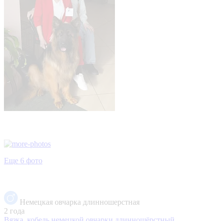
Еще 6 фото
Немецкая овчарка длинношерстная
2 года
Вязка, кобель немецкой овчарки длинношёрстный