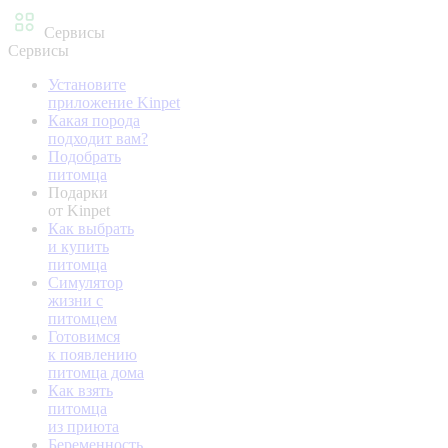
Сервисы
Сервисы
Установите
приложение Kinpet
Какая порода
подходит вам?
Подобрать
питомца
Подарки
от Kinpet
Как выбрать
и купить
питомца
Симулятор
жизни с
питомцем
Готовимся
к появлению
питомца дома
Как взять
питомца
из приюта
Беременность