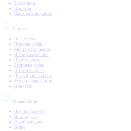
Заводчики
Приюты
Частные продавцы
Статьи
Все статьи
Породы собак
Мечтаете о щенке
Выбираем щенка
Щенок дома
Здоровье собак
Питание собак
Дрессировка собак
Уход и содержание
Новости
Объявления
Все объявления
На продажу
В добрые руки
Вязка