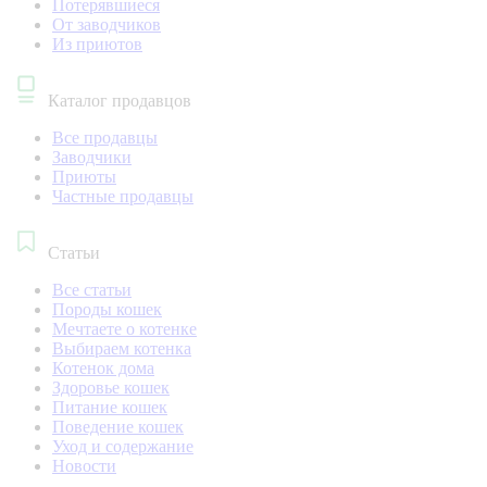
Потерявшиеся
От заводчиков
Из приютов
Каталог продавцов
Все продавцы
Заводчики
Приюты
Частные продавцы
Статьи
Все статьи
Породы кошек
Мечтаете о котенке
Выбираем котенка
Котенок дома
Здоровье кошек
Питание кошек
Поведение кошек
Уход и содержание
Новости