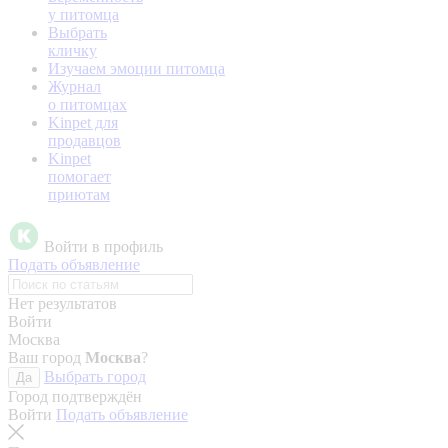
у питомца
Выбрать
кличку
Изучаем эмоции питомца
Журнал
о питомцах
Kinpet для
продавцов
Kinpet
помогает
приютам
Войти в профиль
Подать объявление
Нет результатов
Войти
Москва
Ваш город
Москва
?
Выбрать город
Да
Город подтверждён
Войти
Подать объявление