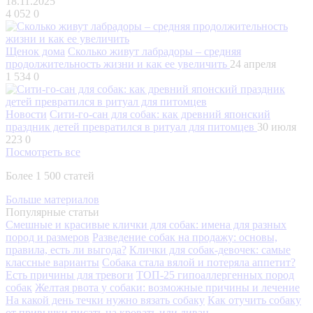
18.11.2025
4 052
0
Щенок дома
Сколько живут лабрадоры – средняя
продолжительность жизни и как ее увеличить
24 апреля
1 534
0
Новости
Сити-го-сан для собак: как древний японский
праздник детей превратился в ритуал для питомцев
30 июля
223
0
Посмотреть все
Более 1 500 статей
Больше материалов
Популярные статьи
Смешные и красивые клички для собак: имена для разных
пород и размеров
Разведение собак на продажу: основы,
правила, есть ли выгода?
Клички для собак-девочек: самые
классные варианты
Собака стала вялой и потеряла аппетит?
Есть причины для тревоги
ТОП-25 гипоаллергенных пород
собак
Желтая рвота у собаки: возможные причины и лечение
На какой день течки нужно вязать собаку
Как отучить собаку
от привычки писать на кровать или диван