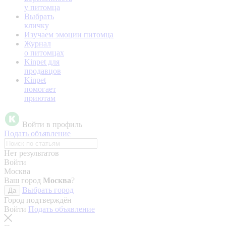
у питомца
Выбрать
кличку
Изучаем эмоции питомца
Журнал
о питомцах
Kinpet для
продавцов
Kinpet
помогает
приютам
Войти в профиль
Подать объявление
Нет результатов
Войти
Москва
Ваш город
Москва
?
Выбрать город
Да
Город подтверждён
Войти
Подать объявление