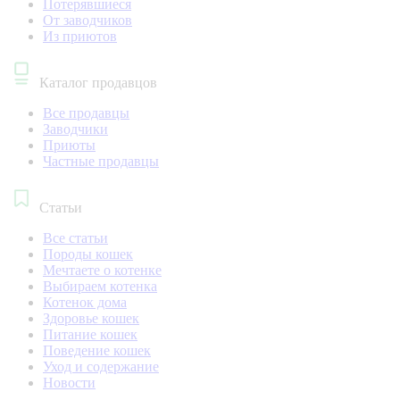
Потерявшиеся
От заводчиков
Из приютов
Каталог продавцов
Все продавцы
Заводчики
Приюты
Частные продавцы
Статьи
Все статьи
Породы кошек
Мечтаете о котенке
Выбираем котенка
Котенок дома
Здоровье кошек
Питание кошек
Поведение кошек
Уход и содержание
Новости