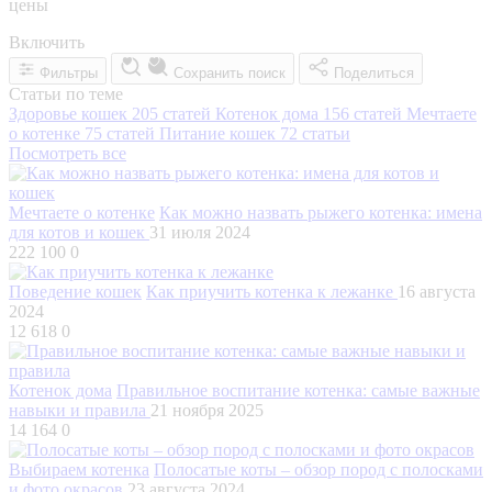
цены
Включить
Фильтры
Сохранить поиск
Поделиться
Статьи по теме
Здоровье кошек
205 статей
Котенок дома
156 статей
Мечтаете
о котенке
75 статей
Питание кошек
72 статьи
Посмотреть все
Мечтаете о котенке
Как можно назвать рыжего котенка: имена
для котов и кошек
31 июля 2024
222 100
0
Поведение кошек
Как приучить котенка к лежанке
16 августа
2024
12 618
0
Котенок дома
Правильное воспитание котенка: самые важные
навыки и правила
21 ноября 2025
14 164
0
Выбираем котенка
Полосатые коты – обзор пород с полосками
и фото окрасов
23 августа 2024