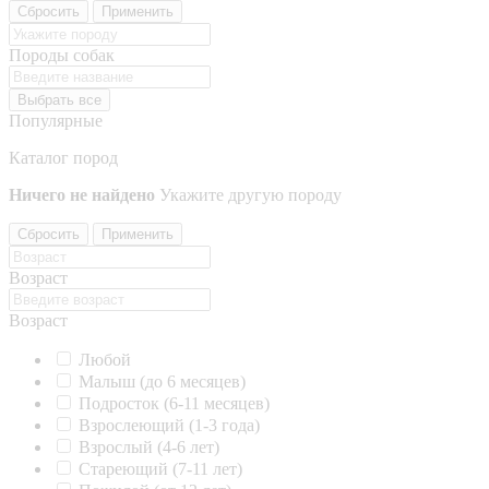
Сбросить
Применить
Породы собак
Выбрать все
Популярные
Каталог пород
Ничего не найдено
Укажите другую породу
Сбросить
Применить
Возраст
Возраст
Любой
Малыш (до 6 месяцев)
Подросток (6-11 месяцев)
Взрослеющий (1-3 года)
Взрослый (4-6 лет)
Стареющий (7-11 лет)