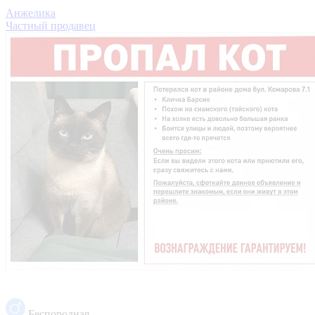
Анжелика
Частный продавец
Беспородная