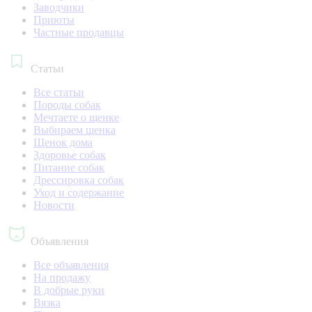
Заводчики
Приюты
Частные продавцы
Статьи
Все статьи
Породы собак
Мечтаете о щенке
Выбираем щенка
Щенок дома
Здоровье собак
Питание собак
Дрессировка собак
Уход и содержание
Новости
Объявления
Все объявления
На продажу
В добрые руки
Вязка