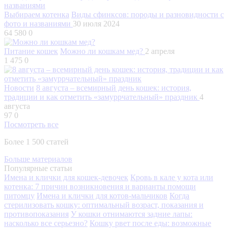
Выбираем котенка
Виды сфинксов: породы и разновидности с
фото и названиями
30 июля 2024
64 580
0
Питание кошек
Можно ли кошкам мед?
2 апреля
1 475
0
Новости
8 августа – всемирный день кошек: история,
традиции и как отметить «замуррчательный» праздник
4
августа
97
0
Посмотреть все
Более 1 500 статей
Больше материалов
Популярные статьи
Имена и клички для кошек-девочек
Кровь в кале у кота или
котенка: 7 причин возникновения и варианты помощи
питомцу
Имена и клички для котов-мальчиков
Когда
стерилизовать кошку: оптимальный возраст, показания и
противопоказания
У кошки отнимаются задние лапы:
насколько все серьезно?
Кошку рвет после еды: возможные