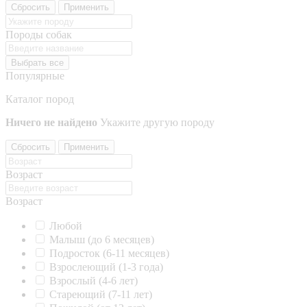
Сбросить
Применить
Породы собак
Выбрать все
Популярные
Каталог пород
Ничего не найдено
Укажите другую породу
Сбросить
Применить
Возраст
Возраст
Любой
Малыш (до 6 месяцев)
Подросток (6-11 месяцев)
Взрослеющий (1-3 года)
Взрослый (4-6 лет)
Стареющий (7-11 лет)