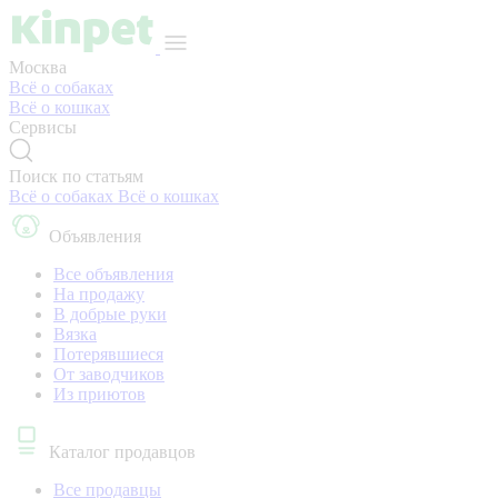
Москва
Всё о собаках
Всё о кошках
Сервисы
Поиск по статьям
Всё о собаках
Всё о кошках
Объявления
Все объявления
На продажу
В добрые руки
Вязка
Потерявшиеся
От заводчиков
Из приютов
Каталог продавцов
Все продавцы