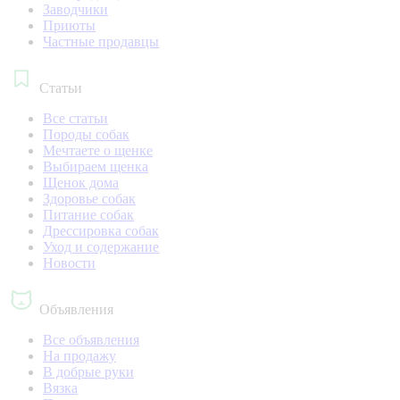
Заводчики
Приюты
Частные продавцы
Статьи
Все статьи
Породы собак
Мечтаете о щенке
Выбираем щенка
Щенок дома
Здоровье собак
Питание собак
Дрессировка собак
Уход и содержание
Новости
Объявления
Все объявления
На продажу
В добрые руки
Вязка