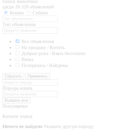
Поиск животных
среди 20 329 объявлений
Кошки
Собаки
Тип объявления
Все объявления
На продажу / Купить
Добрые руки / Взять бесплатно
Вязка
Потерялись / Найдены
Сбросить
Применить
Породы кошек
Выбрать все
Популярные
Каталог пород
Ничего не найдено
Укажите другую породу