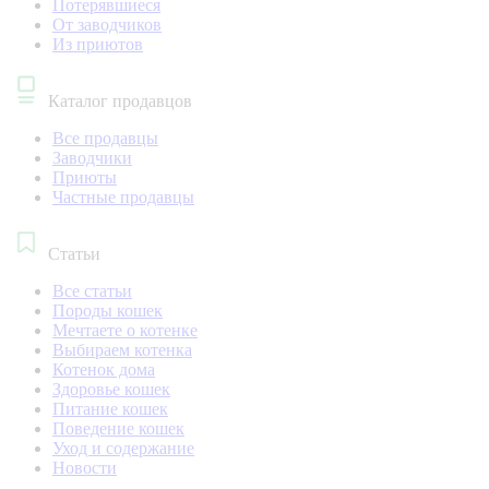
Потерявшиеся
От заводчиков
Из приютов
Каталог продавцов
Все продавцы
Заводчики
Приюты
Частные продавцы
Статьи
Все статьи
Породы кошек
Мечтаете о котенке
Выбираем котенка
Котенок дома
Здоровье кошек
Питание кошек
Поведение кошек
Уход и содержание
Новости