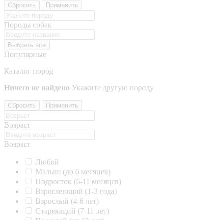
Сбросить
Применить
Породы собак
Выбрать все
Популярные
Каталог пород
Ничего не найдено
Укажите другую породу
Сбросить
Применить
Возраст
Возраст
Любой
Малыш (до 6 месяцев)
Подросток (6-11 месяцев)
Взрослеющий (1-3 года)
Взрослый (4-6 лет)
Стареющий (7-11 лет)