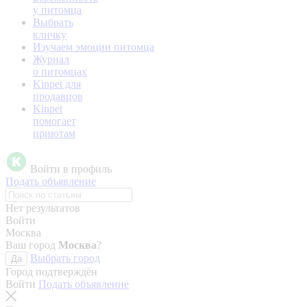
у питомца
Выбрать
кличку
Изучаем эмоции питомца
Журнал
о питомцах
Kinpet для
продавцов
Kinpet
помогает
приютам
Войти в профиль
Подать объявление
Нет результатов
Войти
Москва
Ваш город
Москва
?
Выбрать город
Да
Город подтверждён
Войти
Подать объявление