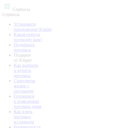
Сервисы
Сервисы
Установите
приложение Kinpet
Какая порода
подходит вам?
Подобрать
питомца
Подарки
от Kinpet
Как выбрать
и купить
питомца
Симулятор
жизни с
питомцем
Готовимся
к появлению
питомца дома
Как взять
питомца
из приюта
Беременность