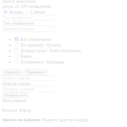
Поиск животных
среди 20 329 объявлений
Кошки
Собаки
Тип объявления
Все объявления
На продажу / Купить
Добрые руки / Взять бесплатно
Вязка
Потерялись / Найдены
Сбросить
Применить
Породы кошек
Выбрать все
Популярные
Каталог пород
Ничего не найдено
Укажите другую породу