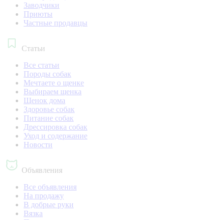
Заводчики
Приюты
Частные продавцы
Статьи
Все статьи
Породы собак
Мечтаете о щенке
Выбираем щенка
Щенок дома
Здоровье собак
Питание собак
Дрессировка собак
Уход и содержание
Новости
Объявления
Все объявления
На продажу
В добрые руки
Вязка