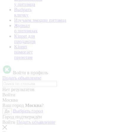
у питомца
Выбрать
кличку
Изучаем эмоции питомца
Журнал
о питомцах
Kinpet для
продавцов
Kinpet
помогает
приютам
Войти в профиль
Подать объявление
Нет результатов
Войти
Москва
Ваш город
Москва
?
Выбрать город
Да
Город подтверждён
Войти
Подать объявление