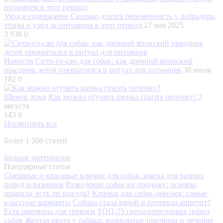
Уход и содержание
Сколько длится беременность у лабрадора,
этапы и уход за питомцем в этот период
27 мая 2025
3 938
0
Новости
Сити-го-сан для собак: как древний японский
праздник детей превратился в ритуал для питомцев
30 июля
182
0
Щенок дома
Как можно отучить щенка грызть пеленку?
2
августа
143
0
Посмотреть все
Более 1 500 статей
Больше материалов
Популярные статьи
Смешные и красивые клички для собак: имена для разных
пород и размеров
Разведение собак на продажу: основы,
правила, есть ли выгода?
Клички для собак-девочек: самые
классные варианты
Собака стала вялой и потеряла аппетит?
Есть причины для тревоги
ТОП-25 гипоаллергенных пород
собак
Желтая рвота у собаки: возможные причины и лечение