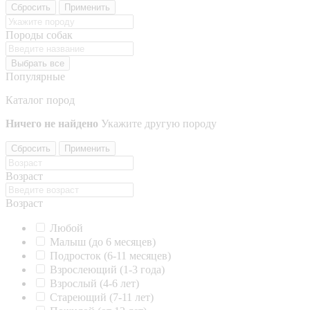
Сбросить
Применить
Породы собак
Выбрать все
Популярные
Каталог пород
Ничего не найдено
Укажите другую породу
Сбросить
Применить
Возраст
Возраст
Любой
Малыш (до 6 месяцев)
Подросток (6-11 месяцев)
Взрослеющий (1-3 года)
Взрослый (4-6 лет)
Стареющий (7-11 лет)