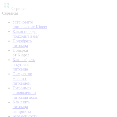
Сервисы
Сервисы
Установите
приложение Kinpet
Какая порода
подходит вам?
Подобрать
питомца
Подарки
от Kinpet
Как выбрать
и купить
питомца
Симулятор
жизни с
питомцем
Готовимся
к появлению
питомца дома
Как взять
питомца
из приюта
Беременность