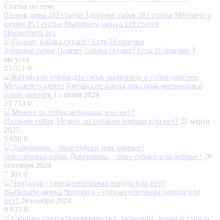
Статьи по теме
Щенок дома
282 статьи
Здоровье собак
281 статья
Мечтаете о
щенке
153 статьи
Выбираем щенка
119 статей
Посмотреть все
Здоровье собак
Почему собака скулит? Есть 16 причин
3
августа
25 021
0
Мечтаете о щенке
Китайские имена для собак-мальчиков и
собак-девочек
15 июня 2024
23 713
0
Питание собак
Можно ли собакам бананы или нет?
22 марта
2025
5 650
0
Дрессировка собак
Доберманы – злые собаки или добрые?
28
сентября 2024
7 301
0
Выбираем щенка
Чихуахуа – гипоаллергенная порода или
нет?
26 ноября 2024
9 835
0