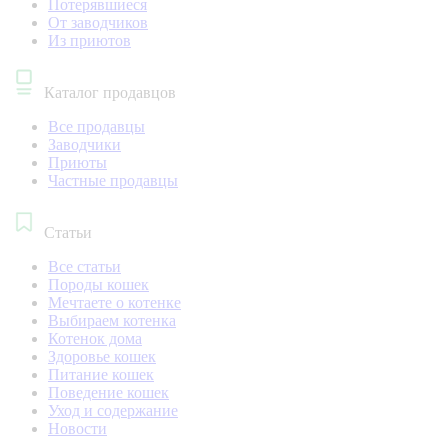
Потерявшиеся
От заводчиков
Из приютов
Каталог продавцов
Все продавцы
Заводчики
Приюты
Частные продавцы
Статьи
Все статьи
Породы кошек
Мечтаете о котенке
Выбираем котенка
Котенок дома
Здоровье кошек
Питание кошек
Поведение кошек
Уход и содержание
Новости