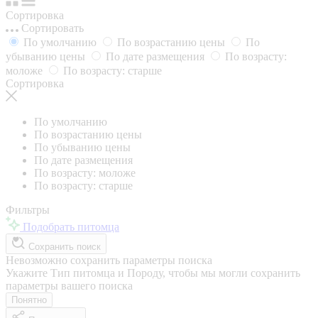
Сортировка
Сортировать
По умолчанию
По возрастанию цены
По
убыванию цены
По дате размещения
По возрасту:
моложе
По возрасту: старше
Сортировка
По умолчанию
По возрастанию цены
По убыванию цены
По дате размещения
По возрасту: моложе
По возрасту: старше
Фильтры
Подобрать питомца
Сохранить поиск
Невозможно сохранить параметры поиска
Укажите Тип питомца и Породу, чтобы мы могли сохранить
параметры вашего поиска
Понятно