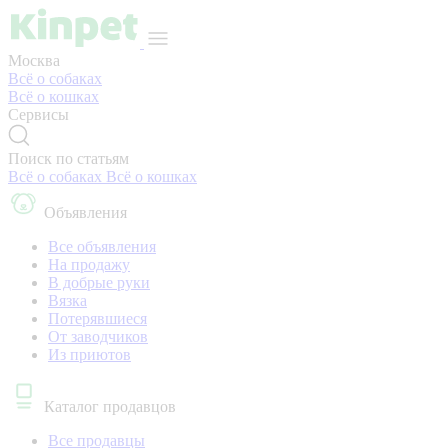
Москва
Всё о собаках
Всё о кошках
Сервисы
Поиск по статьям
Всё о собаках
Всё о кошках
Объявления
Все объявления
На продажу
В добрые руки
Вязка
Потерявшиеся
От заводчиков
Из приютов
Каталог продавцов
Все продавцы