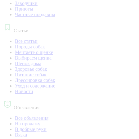
Заводчики
Приюты
Частные продавцы
Статьи
Все статьи
Породы собак
Мечтаете о щенке
Выбираем щенка
Щенок дома
Здоровье собак
Питание собак
Дрессировка собак
Уход и содержание
Новости
Объявления
Все объявления
На продажу
В добрые руки
Вязка