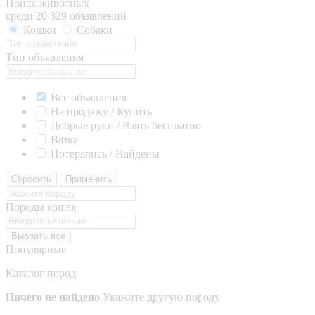
Поиск животных
среди 20 329 объявлений
Кошки
Собаки
Тип объявления
Все объявления
На продажу / Купить
Добрые руки / Взять бесплатно
Вязка
Потерялись / Найдены
Сбросить
Применить
Породы кошек
Выбрать все
Популярные
Каталог пород
Ничего не найдено
Укажите другую породу