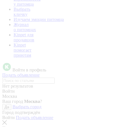
у питомца
Выбрать
кличку
Изучаем эмоции питомца
Журнал
о питомцах
Kinpet для
продавцов
Kinpet
помогает
приютам
Войти в профиль
Подать объявление
Нет результатов
Войти
Москва
Ваш город
Москва
?
Выбрать город
Да
Город подтверждён
Войти
Подать объявление