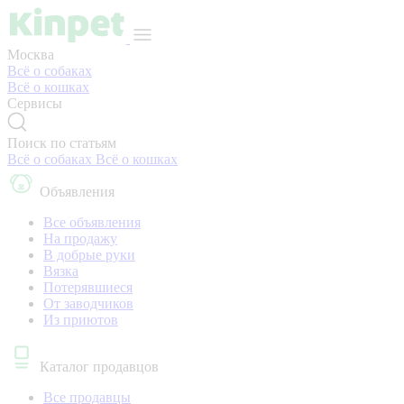
Москва
Всё о собаках
Всё о кошках
Сервисы
Поиск по статьям
Всё о собаках
Всё о кошках
Объявления
Все объявления
На продажу
В добрые руки
Вязка
Потерявшиеся
От заводчиков
Из приютов
Каталог продавцов
Все продавцы