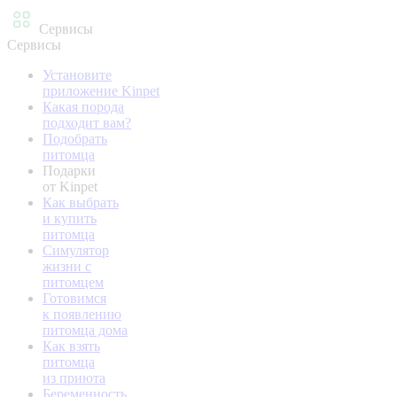
Сервисы
Сервисы
Установите
приложение Kinpet
Какая порода
подходит вам?
Подобрать
питомца
Подарки
от Kinpet
Как выбрать
и купить
питомца
Симулятор
жизни с
питомцем
Готовимся
к появлению
питомца дома
Как взять
питомца
из приюта
Беременность