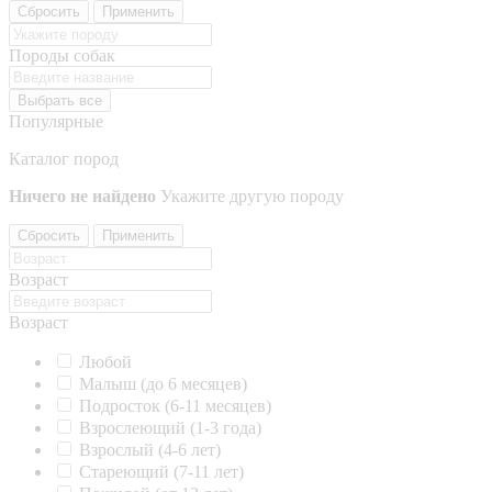
Сбросить
Применить
Породы собак
Выбрать все
Популярные
Каталог пород
Ничего не найдено
Укажите другую породу
Сбросить
Применить
Возраст
Возраст
Любой
Малыш (до 6 месяцев)
Подросток (6-11 месяцев)
Взрослеющий (1-3 года)
Взрослый (4-6 лет)
Стареющий (7-11 лет)