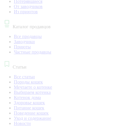
Потерявшиеся
От заводчиков
Из приютов
Каталог продавцов
Все продавцы
Заводчики
Приюты
Частные продавцы
Статьи
Все статьи
Породы кошек
Мечтаете о котенке
Выбираем котенка
Котенок дома
Здоровье кошек
Питание кошек
Поведение кошек
Уход и содержание
Новости