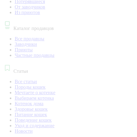
Потерявшиеся
От заводчиков
Из приютов
Каталог продавцов
Все продавцы
Заводчики
Приюты
Частные продавцы
Статьи
Все статьи
Породы кошек
Мечтаете о котенке
Выбираем котенка
Котенок дома
Здоровье кошек
Питание кошек
Поведение кошек
Уход и содержание
Новости