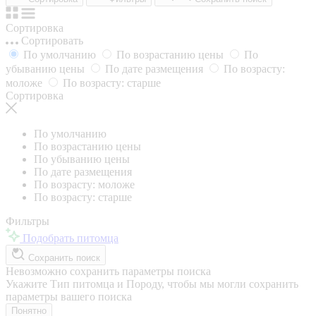
Сортировка
Сортировать
По умолчанию
По возрастанию цены
По
убыванию цены
По дате размещения
По возрасту:
моложе
По возрасту: старше
Сортировка
По умолчанию
По возрастанию цены
По убыванию цены
По дате размещения
По возрасту: моложе
По возрасту: старше
Фильтры
Подобрать питомца
Сохранить поиск
Невозможно сохранить параметры поиска
Укажите Тип питомца и Породу, чтобы мы могли сохранить
параметры вашего поиска
Понятно