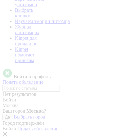
у питомца
Выбрать
кличку
Изучаем эмоции питомца
Журнал
о питомцах
Kinpet для
продавцов
Kinpet
помогает
приютам
Войти в профиль
Подать объявление
Нет результатов
Войти
Москва
Ваш город
Москва
?
Выбрать город
Да
Город подтверждён
Войти
Подать объявление