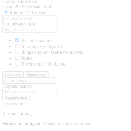
Поиск животных
среди 20 329 объявлений
Кошки
Собаки
Тип объявления
Все объявления
На продажу / Купить
Добрые руки / Взять бесплатно
Вязка
Потерялись / Найдены
Сбросить
Применить
Породы кошек
Выбрать все
Популярные
Каталог пород
Ничего не найдено
Укажите другую породу