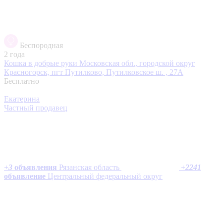
Беспородная
2 года
Кошка в добрые руки
Московская обл., городской округ
Красногорск, пгт Путилково, Путилковское ш. , 27А
Бесплатно
Екатерина
Частный продавец
+
3
объявления
Рязанская область
+
2241
объявление
Центральный федеральный округ