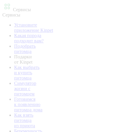
Сервисы
Сервисы
Установите
приложение Kinpet
Какая порода
подходит вам?
Подобрать
питомца
Подарки
от Kinpet
Как выбрать
и купить
питомца
Симулятор
жизни с
питомцем
Готовимся
к появлению
питомца дома
Как взять
питомца
из приюта
Беременность