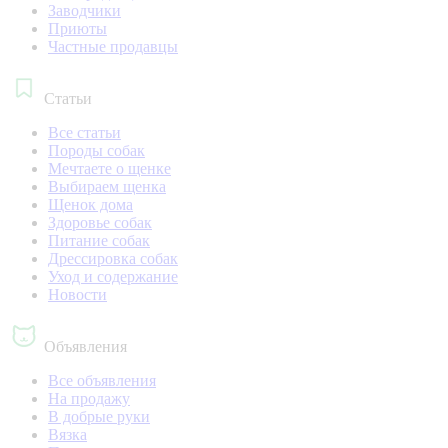
Заводчики
Приюты
Частные продавцы
Статьи
Все статьи
Породы собак
Мечтаете о щенке
Выбираем щенка
Щенок дома
Здоровье собак
Питание собак
Дрессировка собак
Уход и содержание
Новости
Объявления
Все объявления
На продажу
В добрые руки
Вязка