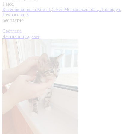
1 мес.
Котёнок крошка Енот 1,5 мес
Московская обл., Лобня, ул.
Некрасова, 5
Бесплатно
Светлана
Частный продавец