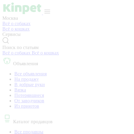
Москва
Всё о собаках
Всё о кошках
Сервисы
Поиск по статьям
Всё о собаках
Всё о кошках
Объявления
Все объявления
На продажу
В добрые руки
Вязка
Потерявшиеся
От заводчиков
Из приютов
Каталог продавцов
Все продавцы