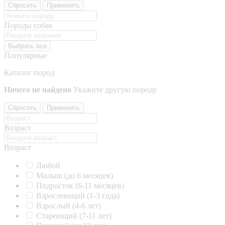
Сбросить
Применить
Породы собак
Выбрать все
Популярные
Каталог пород
Ничего не найдено
Укажите другую породу
Сбросить
Применить
Возраст
Возраст
Любой
Малыш (до 6 месяцев)
Подросток (6-11 месяцев)
Взрослеющий (1-3 года)
Взрослый (4-6 лет)
Стареющий (7-11 лет)