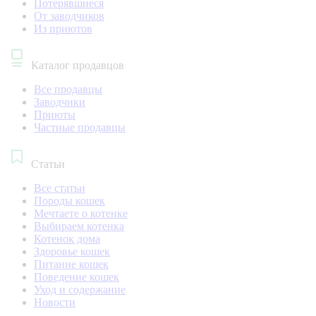
Потерявшиеся
От заводчиков
Из приютов
Каталог продавцов
Все продавцы
Заводчики
Приюты
Частные продавцы
Статьи
Все статьи
Породы кошек
Мечтаете о котенке
Выбираем котенка
Котенок дома
Здоровье кошек
Питание кошек
Поведение кошек
Уход и содержание
Новости