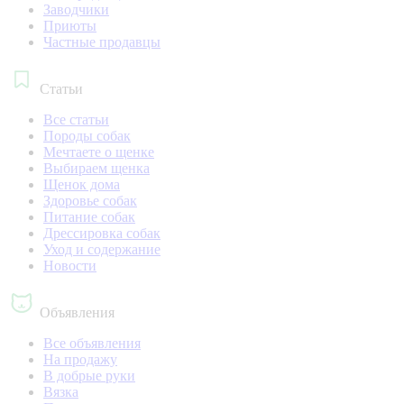
Заводчики
Приюты
Частные продавцы
Статьи
Все статьи
Породы собак
Мечтаете о щенке
Выбираем щенка
Щенок дома
Здоровье собак
Питание собак
Дрессировка собак
Уход и содержание
Новости
Объявления
Все объявления
На продажу
В добрые руки
Вязка