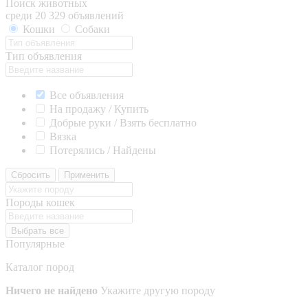
Поиск животных
среди 20 329 объявлений
Кошки
Собаки
Тип объявления
Все объявления
На продажу / Купить
Добрые руки / Взять бесплатно
Вязка
Потерялись / Найдены
Сбросить
Применить
Породы кошек
Выбрать все
Популярные
Каталог пород
Ничего не найдено
Укажите другую породу