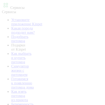
Сервисы
Сервисы
Установите
приложение Kinpet
Какая порода
подходит вам?
Подобрать
питомца
Подарки
от Kinpet
Как выбрать
и купить
питомца
Симулятор
жизни с
питомцем
Готовимся
к появлению
питомца дома
Как взять
питомца
из приюта
Беременность