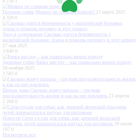
8 218
1
Питание собак
Можно ли собакам помело?
21 марта 2025
4 320
0
Уход и содержание
Сколько длится беременность у
мальтийской болонки, этапы и помощь питомцу в этот период
27 мая 2025
3 849
0
Здоровье собак
Вязка ши-тцу – как правильно вязать породу
18 ноября 2025
3 585
0
Щенок дома
Сколько живут шпицы – средняя
продолжительность жизни и как на нее повлиять
23 апреля
2 268
0
Новости
Сити-го-сан для собак: как древний японский
праздник детей превратился в ритуал для питомцев
30 июля
197
0
Посмотреть все