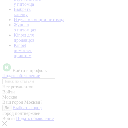
у питомца
Выбрать
кличку
Изучаем эмоции питомца
Журнал
о питомцах
Kinpet для
продавцов
Kinpet
помогает
приютам
Войти в профиль
Подать объявление
Нет результатов
Войти
Москва
Ваш город
Москва
?
Выбрать город
Да
Город подтверждён
Войти
Подать объявление