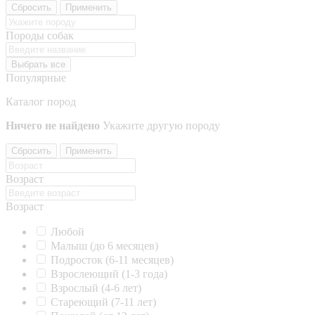
Сбросить
Применить
Породы собак
Выбрать все
Популярные
Каталог пород
Ничего не найдено
Укажите другую породу
Сбросить
Применить
Возраст
Возраст
Любой
Малыш (до 6 месяцев)
Подросток (6-11 месяцев)
Взрослеющий (1-3 года)
Взрослый (4-6 лет)
Стареющий (7-11 лет)