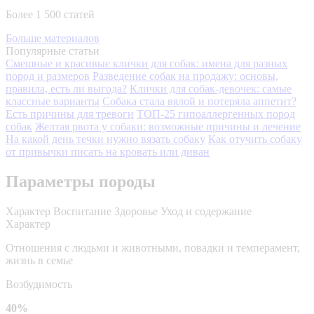
Более 1 500 статей
Больше материалов
Популярные статьи
Смешные и красивые клички для собак: имена для разных
пород и размеров
Разведение собак на продажу: основы,
правила, есть ли выгода?
Клички для собак-девочек: самые
классные варианты
Собака стала вялой и потеряла аппетит?
Есть причины для тревоги
ТОП-25 гипоаллергенных пород
собак
Желтая рвота у собаки: возможные причины и лечение
На какой день течки нужно вязать собаку
Как отучить собаку
от привычки писать на кровать или диван
Параметры породы
Характер
Воспитание
Здоровье
Уход и содержание
Характер
Отношения с людьми и животными, повадки и темперамент,
жизнь в семье
Возбудимость
40%