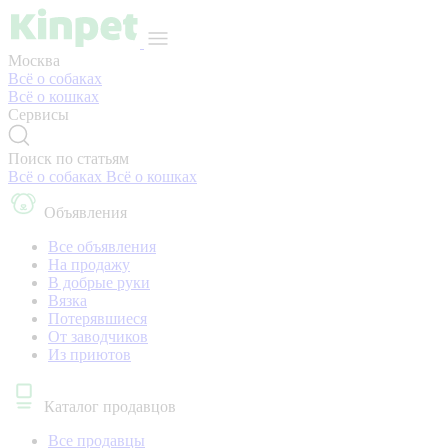
Москва
Всё о собаках
Всё о кошках
Сервисы
Поиск по статьям
Всё о собаках
Всё о кошках
Объявления
Все объявления
На продажу
В добрые руки
Вязка
Потерявшиеся
От заводчиков
Из приютов
Каталог продавцов
Все продавцы