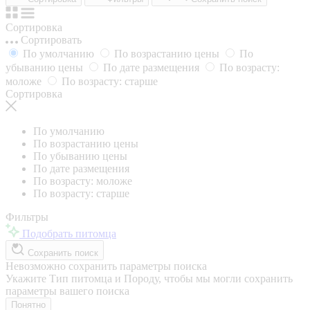
Сортировка
Сортировать
По умолчанию
По возрастанию цены
По
убыванию цены
По дате размещения
По возрасту:
моложе
По возрасту: старше
Сортировка
По умолчанию
По возрастанию цены
По убыванию цены
По дате размещения
По возрасту: моложе
По возрасту: старше
Фильтры
Подобрать питомца
Сохранить поиск
Невозможно сохранить параметры поиска
Укажите Тип питомца и Породу, чтобы мы могли сохранить
параметры вашего поиска
Понятно