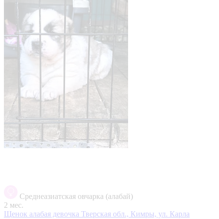
Среднеазиатская овчарка (алабай)
2 мес.
Щенок алабая девочка
Тверская обл., Кимры, ул. Карла