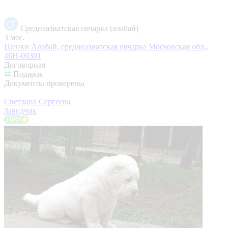
Среднеазиатская овчарка (алабай)
3 мес.
Щенки Алабай, среднеазиатская овчарка
Московская обл.,
46Н-09301
Договорная
Подарок
Документы проверены
Светлана Сергеева
Заводчик