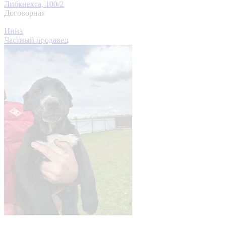
Либкнехта, 100/2
Договорная
Инна
Частный продавец