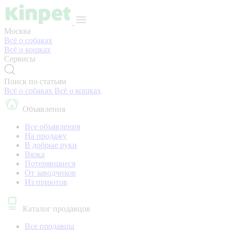
Москва
Всё о собаках
Всё о кошках
Сервисы
Поиск по статьям
Всё о собаках
Всё о кошках
Объявления
Все объявления
На продажу
В добрые руки
Вязка
Потерявшиеся
От заводчиков
Из приютов
Каталог продавцов
Все продавцы