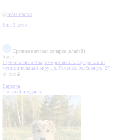
Еще 2 фото
Среднеазиатская овчарка (алабай)
5 мес.
Щенки алабая
Владимирская обл., Суздальский
муниципальный округ, д. Раменье, Зелёная ул., 27
35 000 ₽
Варвара
Частный продавец