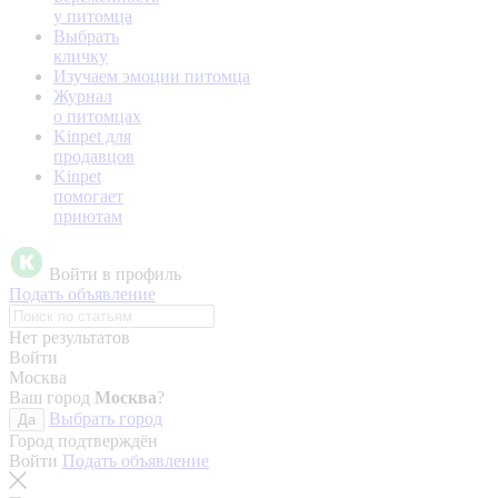
у питомца
Выбрать
кличку
Изучаем эмоции питомца
Журнал
о питомцах
Kinpet для
продавцов
Kinpet
помогает
приютам
Войти в профиль
Подать объявление
Нет результатов
Войти
Москва
Ваш город
Москва
?
Выбрать город
Да
Город подтверждён
Войти
Подать объявление