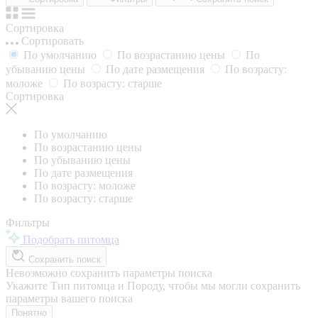
Сортировка
Сортировать
По умолчанию
По возрастанию цены
По
убыванию цены
По дате размещения
По возрасту:
моложе
По возрасту: старше
Сортировка
По умолчанию
По возрастанию цены
По убыванию цены
По дате размещения
По возрасту: моложе
По возрасту: старше
Фильтры
Подобрать питомца
Сохранить поиск
Невозможно сохранить параметры поиска
Укажите Тип питомца и Породу, чтобы мы могли сохранить
параметры вашего поиска
Понятно