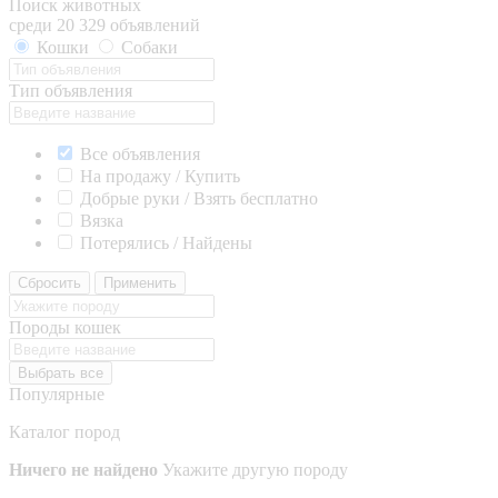
Поиск животных
среди 20 329 объявлений
Кошки
Собаки
Тип объявления
Все объявления
На продажу / Купить
Добрые руки / Взять бесплатно
Вязка
Потерялись / Найдены
Сбросить
Применить
Породы кошек
Выбрать все
Популярные
Каталог пород
Ничего не найдено
Укажите другую породу