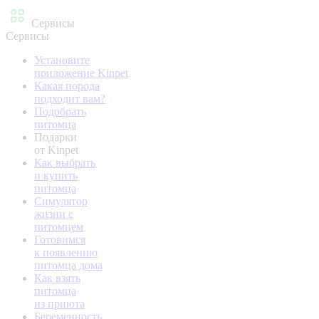
Сервисы
Сервисы
Установите
приложение Kinpet
Какая порода
подходит вам?
Подобрать
питомца
Подарки
от Kinpet
Как выбрать
и купить
питомца
Симулятор
жизни с
питомцем
Готовимся
к появлению
питомца дома
Как взять
питомца
из приюта
Беременность