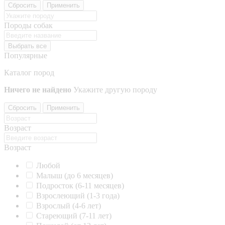
Сбросить
Применить
Породы собак
Выбрать все
Популярные
Каталог пород
Ничего не найдено
Укажите другую породу
Сбросить
Применить
Возраст
Возраст
Любой
Малыш (до 6 месяцев)
Подросток (6-11 месяцев)
Взрослеющий (1-3 года)
Взрослый (4-6 лет)
Стареющий (7-11 лет)