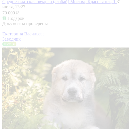
Среднеазиатская овчарка (алабай)
Москва, Красная пл., 1
31
июля, 13:27
70 000 ₽
Подарок
Документы проверены
Екатерина Васильева
Заводчик