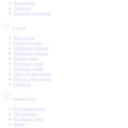
Заводчики
Приюты
Частные продавцы
Статьи
Все статьи
Породы собак
Мечтаете о щенке
Выбираем щенка
Щенок дома
Здоровье собак
Питание собак
Дрессировка собак
Уход и содержание
Новости
Объявления
Все объявления
На продажу
В добрые руки
Вязка