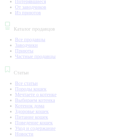
Потерявшиеся
От заводчиков
Из приютов
Каталог продавцов
Все продавцы
Заводчики
Приюты
Частные продавцы
Статьи
Все статьи
Породы кошек
Мечтаете о котенке
Выбираем котенка
Котенок дома
Здоровье кошек
Питание кошек
Поведение кошек
Уход и содержание
Новости