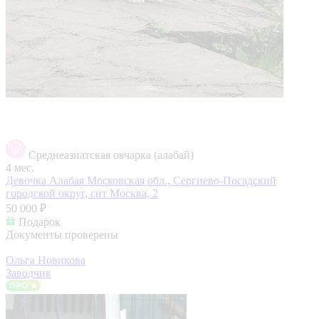
Среднеазиатская овчарка (алабай)
4 мес.
Девочка Алабая
Московская обл., Сергиево-Посадский
городской округ, снт Москва, 2
50 000 ₽
Подарок
Документы проверены
Ольга Новикова
Заводчик