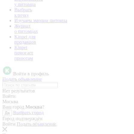
у питомца
Выбрать
кличку
Изучаем эмоции питомца
Журнал
о питомцах
Kinpet для
продавцов
Kinpet
помогает
приютам
Войти в профиль
Подать объявление
Нет результатов
Войти
Москва
Ваш город
Москва
?
Выбрать город
Да
Город подтверждён
Войти
Подать объявление