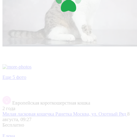
Еще 5 фото
Европейская короткошерстная кошка
2 года
Милая ласковая кошечка Ранетка
Москва, ул. Охотный Ряд
8
августа, 09:27
Бесплатно
Елена