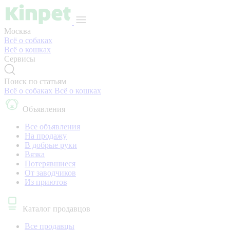
Москва
Всё о собаках
Всё о кошках
Сервисы
Поиск по статьям
Всё о собаках
Всё о кошках
Объявления
Все объявления
На продажу
В добрые руки
Вязка
Потерявшиеся
От заводчиков
Из приютов
Каталог продавцов
Все продавцы