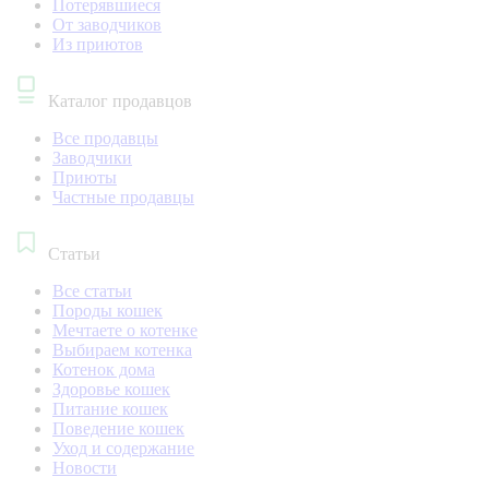
Потерявшиеся
От заводчиков
Из приютов
Каталог продавцов
Все продавцы
Заводчики
Приюты
Частные продавцы
Статьи
Все статьи
Породы кошек
Мечтаете о котенке
Выбираем котенка
Котенок дома
Здоровье кошек
Питание кошек
Поведение кошек
Уход и содержание
Новости