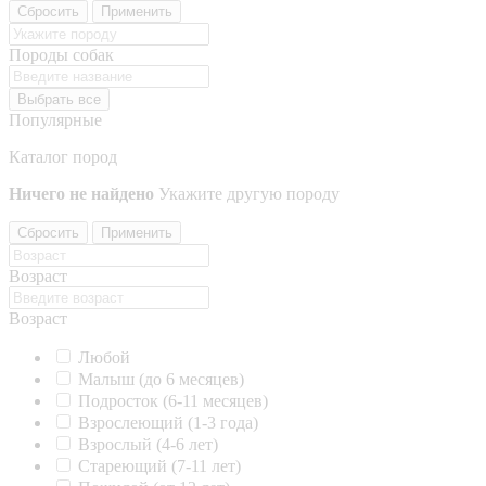
Сбросить
Применить
Породы собак
Выбрать все
Популярные
Каталог пород
Ничего не найдено
Укажите другую породу
Сбросить
Применить
Возраст
Возраст
Любой
Малыш (до 6 месяцев)
Подросток (6-11 месяцев)
Взрослеющий (1-3 года)
Взрослый (4-6 лет)
Стареющий (7-11 лет)