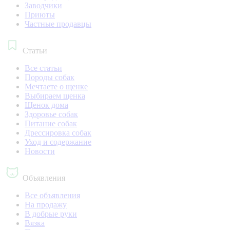
Заводчики
Приюты
Частные продавцы
Статьи
Все статьи
Породы собак
Мечтаете о щенке
Выбираем щенка
Щенок дома
Здоровье собак
Питание собак
Дрессировка собак
Уход и содержание
Новости
Объявления
Все объявления
На продажу
В добрые руки
Вязка