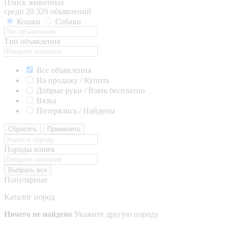
Поиск животных
среди 20 329 объявлений
Кошки
Собаки
Тип объявления
Все объявления
На продажу / Купить
Добрые руки / Взять бесплатно
Вязка
Потерялись / Найдены
Сбросить
Применить
Породы кошек
Выбрать все
Популярные
Каталог пород
Ничего не найдено
Укажите другую породу