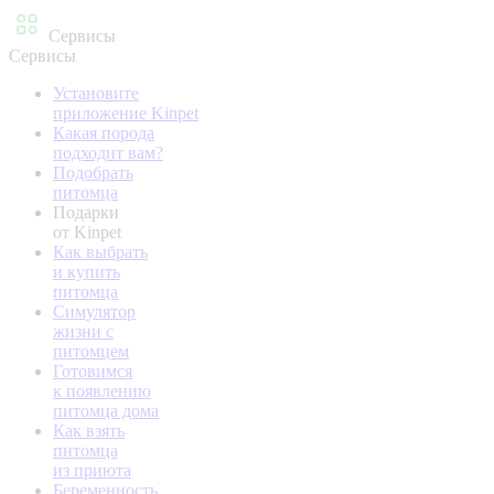
Сервисы
Сервисы
Установите
приложение Kinpet
Какая порода
подходит вам?
Подобрать
питомца
Подарки
от Kinpet
Как выбрать
и купить
питомца
Симулятор
жизни с
питомцем
Готовимся
к появлению
питомца дома
Как взять
питомца
из приюта
Беременность