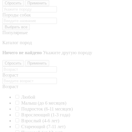
Сбросить
Применить
Породы собак
Выбрать все
Популярные
Каталог пород
Ничего не найдено
Укажите другую породу
Сбросить
Применить
Возраст
Возраст
Любой
Малыш (до 6 месяцев)
Подросток (6-11 месяцев)
Взрослеющий (1-3 года)
Взрослый (4-6 лет)
Стареющий (7-11 лет)