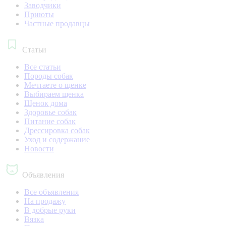
Заводчики
Приюты
Частные продавцы
Статьи
Все статьи
Породы собак
Мечтаете о щенке
Выбираем щенка
Щенок дома
Здоровье собак
Питание собак
Дрессировка собак
Уход и содержание
Новости
Объявления
Все объявления
На продажу
В добрые руки
Вязка