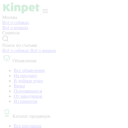
Москва
Всё о собаках
Всё о кошках
Сервисы
Поиск по статьям
Всё о собаках
Всё о кошках
Объявления
Все объявления
На продажу
В добрые руки
Вязка
Потерявшиеся
От заводчиков
Из приютов
Каталог продавцов
Все продавцы