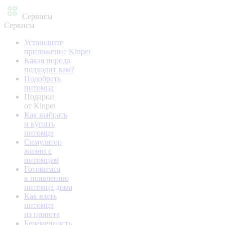
Сервисы
Сервисы
Установите
приложение Kinpet
Какая порода
подходит вам?
Подобрать
питомца
Подарки
от Kinpet
Как выбрать
и купить
питомца
Симулятор
жизни с
питомцем
Готовимся
к появлению
питомца дома
Как взять
питомца
из приюта
Беременность