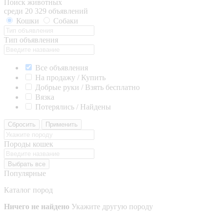
Поиск животных
среди 20 329 объявлений
Кошки
Собаки
Тип объявления
Все объявления
На продажу / Купить
Добрые руки / Взять бесплатно
Вязка
Потерялись / Найдены
Сбросить
Применить
Породы кошек
Выбрать все
Популярные
Каталог пород
Ничего не найдено
Укажите другую породу