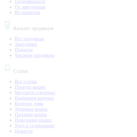
Потерявшиеся
От заводчиков
Из приютов
Каталог продавцов
Все продавцы
Заводчики
Приюты
Частные продавцы
Статьи
Все статьи
Породы кошек
Мечтаете о котенке
Выбираем котенка
Котенок дома
Здоровье кошек
Питание кошек
Поведение кошек
Уход и содержание
Новости