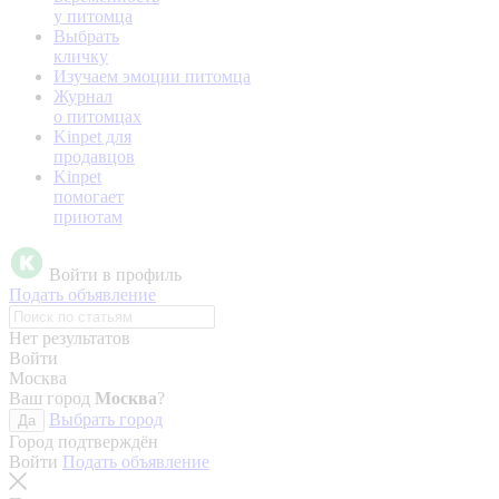
у питомца
Выбрать
кличку
Изучаем эмоции питомца
Журнал
о питомцах
Kinpet для
продавцов
Kinpet
помогает
приютам
Войти в профиль
Подать объявление
Нет результатов
Войти
Москва
Ваш город
Москва
?
Выбрать город
Да
Город подтверждён
Войти
Подать объявление