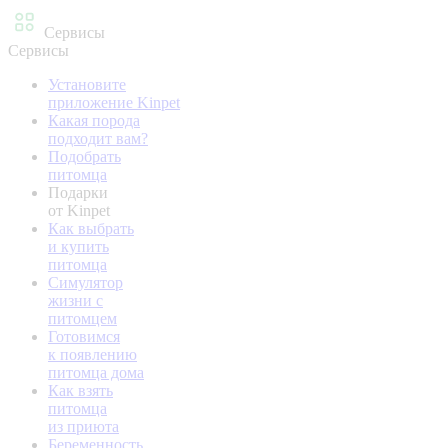
Сервисы
Сервисы
Установите
приложение Kinpet
Какая порода
подходит вам?
Подобрать
питомца
Подарки
от Kinpet
Как выбрать
и купить
питомца
Симулятор
жизни с
питомцем
Готовимся
к появлению
питомца дома
Как взять
питомца
из приюта
Беременность