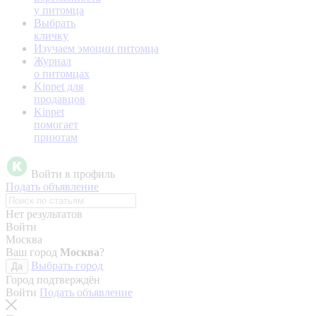
у питомца
Выбрать
кличку
Изучаем эмоции питомца
Журнал
о питомцах
Kinpet для
продавцов
Kinpet
помогает
приютам
Войти в профиль
Подать объявление
Нет результатов
Войти
Москва
Ваш город
Москва
?
Выбрать город
Да
Город подтверждён
Войти
Подать объявление