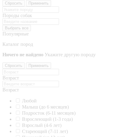
Сбросить
Применить
Породы собак
Выбрать все
Популярные
Каталог пород
Ничего не найдено
Укажите другую породу
Сбросить
Применить
Возраст
Возраст
Любой
Малыш (до 6 месяцев)
Подросток (6-11 месяцев)
Взрослеющий (1-3 года)
Взрослый (4-6 лет)
Стареющий (7-11 лет)