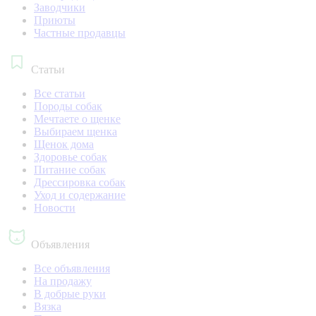
Заводчики
Приюты
Частные продавцы
Статьи
Все статьи
Породы собак
Мечтаете о щенке
Выбираем щенка
Щенок дома
Здоровье собак
Питание собак
Дрессировка собак
Уход и содержание
Новости
Объявления
Все объявления
На продажу
В добрые руки
Вязка