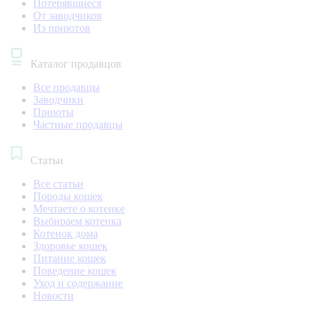
Потерявшиеся
От заводчиков
Из приютов
Каталог продавцов
Все продавцы
Заводчики
Приюты
Частные продавцы
Статьи
Все статьи
Породы кошек
Мечтаете о котенке
Выбираем котенка
Котенок дома
Здоровье кошек
Питание кошек
Поведение кошек
Уход и содержание
Новости