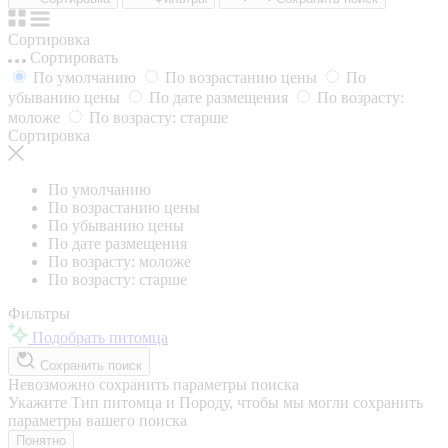
Сортировка
Сортировать
По умолчанию
По возрастанию цены
По
убыванию цены
По дате размещения
По возрасту:
моложе
По возрасту: старше
Сортировка
По умолчанию
По возрастанию цены
По убыванию цены
По дате размещения
По возрасту: моложе
По возрасту: старше
Фильтры
Подобрать питомца
Сохранить поиск
Невозможно сохранить параметры поиска
Укажите Тип питомца и Породу, чтобы мы могли сохранить
параметры вашего поиска
Понятно