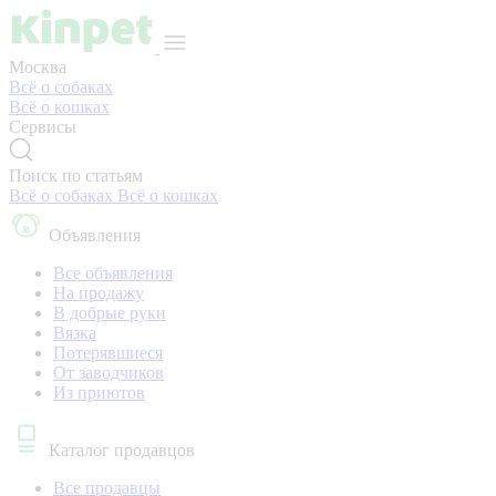
Москва
Всё о собаках
Всё о кошках
Сервисы
Поиск по статьям
Всё о собаках
Всё о кошках
Объявления
Все объявления
На продажу
В добрые руки
Вязка
Потерявшиеся
От заводчиков
Из приютов
Каталог продавцов
Все продавцы