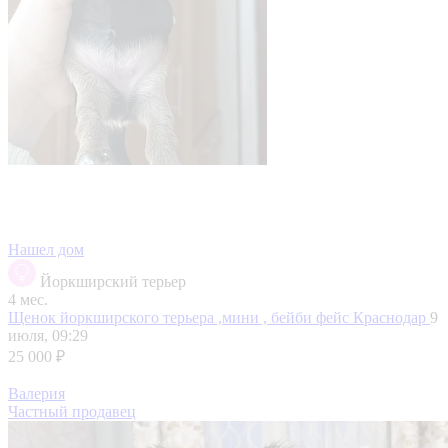
Нашел дом
Йоркширский терьер
4 мес.
Щенок йоркширского терьера ,мини , бейби фейс
Краснодар
9
июля, 09:29
25 000 ₽
Валерия
Частный продавец