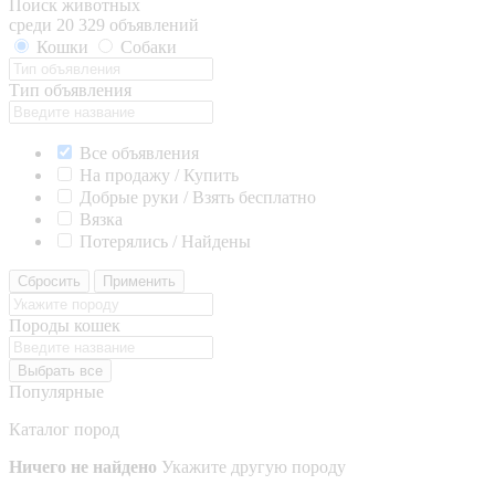
Поиск животных
среди 20 329 объявлений
Кошки
Собаки
Тип объявления
Все объявления
На продажу / Купить
Добрые руки / Взять бесплатно
Вязка
Потерялись / Найдены
Сбросить
Применить
Породы кошек
Выбрать все
Популярные
Каталог пород
Ничего не найдено
Укажите другую породу