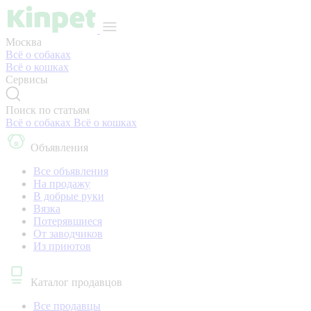
Москва
Всё о собаках
Всё о кошках
Сервисы
Поиск по статьям
Всё о собаках
Всё о кошках
Объявления
Все объявления
На продажу
В добрые руки
Вязка
Потерявшиеся
От заводчиков
Из приютов
Каталог продавцов
Все продавцы