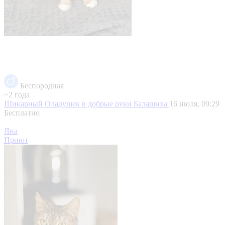
Беспородная
~2 года
Шикарный Оладушек в добрые руки
Балашиха
16 июля, 09:29
Бесплатно
Яна
Приют