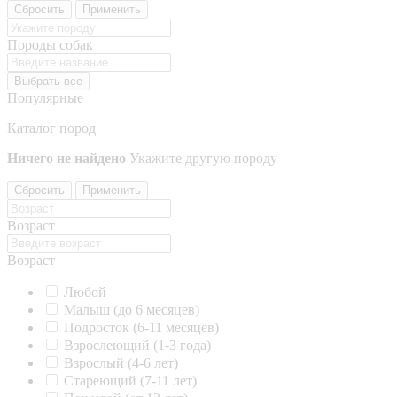
Сбросить
Применить
Породы собак
Выбрать все
Популярные
Каталог пород
Ничего не найдено
Укажите другую породу
Сбросить
Применить
Возраст
Возраст
Любой
Малыш (до 6 месяцев)
Подросток (6-11 месяцев)
Взрослеющий (1-3 года)
Взрослый (4-6 лет)
Стареющий (7-11 лет)