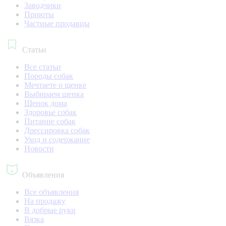
Заводчики
Приюты
Частные продавцы
Статьи
Все статьи
Породы собак
Мечтаете о щенке
Выбираем щенка
Щенок дома
Здоровье собак
Питание собак
Дрессировка собак
Уход и содержание
Новости
Объявления
Все объявления
На продажу
В добрые руки
Вязка