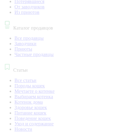
Потерявшиеся
От заводчиков
Из приютов
Каталог продавцов
Все продавцы
Заводчики
Приюты
Частные продавцы
Статьи
Все статьи
Породы кошек
Мечтаете о котенке
Выбираем котенка
Котенок дома
Здоровье кошек
Питание кошек
Поведение кошек
Уход и содержание
Новости