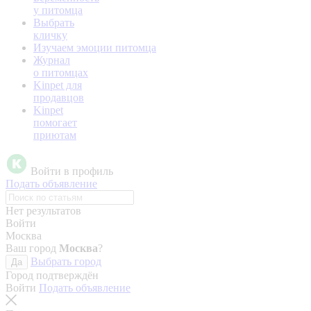
у питомца
Выбрать
кличку
Изучаем эмоции питомца
Журнал
о питомцах
Kinpet для
продавцов
Kinpet
помогает
приютам
Войти в профиль
Подать объявление
Нет результатов
Войти
Москва
Ваш город
Москва
?
Выбрать город
Да
Город подтверждён
Войти
Подать объявление