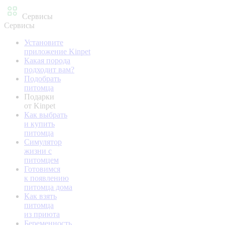
Сервисы
Сервисы
Установите
приложение Kinpet
Какая порода
подходит вам?
Подобрать
питомца
Подарки
от Kinpet
Как выбрать
и купить
питомца
Симулятор
жизни с
питомцем
Готовимся
к появлению
питомца дома
Как взять
питомца
из приюта
Беременность