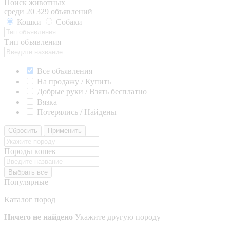
Поиск животных
среди 20 329 объявлений
Кошки
Собаки
Тип объявления
Все объявления
На продажу / Купить
Добрые руки / Взять бесплатно
Вязка
Потерялись / Найдены
Сбросить
Применить
Породы кошек
Выбрать все
Популярные
Каталог пород
Ничего не найдено
Укажите другую породу