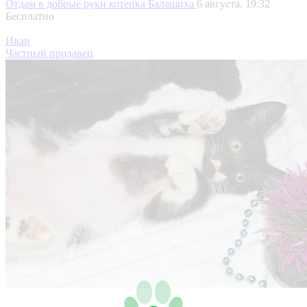
Отдам в добрые руки котенка
Балашиха
6 августа, 19:32
Бесплатно
Иван
Частный продавец