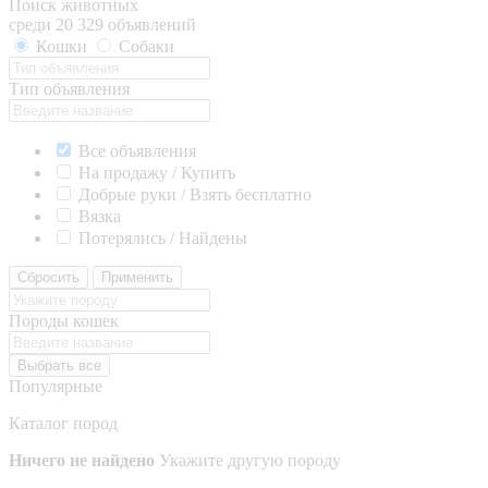
Поиск животных
среди 20 329 объявлений
Кошки
Собаки
Тип объявления
Все объявления
На продажу / Купить
Добрые руки / Взять бесплатно
Вязка
Потерялись / Найдены
Сбросить
Применить
Породы кошек
Выбрать все
Популярные
Каталог пород
Ничего не найдено
Укажите другую породу