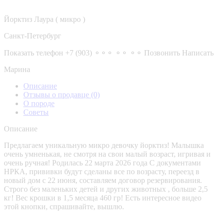
Йорктиз Лаура ( микро )
Санкт-Петербург
Показать телефон
+7 (903) ⚬⚬⚬ ⚬⚬ ⚬⚬
Позвонить
Написать
Марина
Описание
Отзывы о продавце
(0)
О породе
Советы
Описание
Предлагаем уникальную микро девочку йорктиз! Малышка
очень умненькая, не смотря на свои малый возраст, игривая и
очень ручная! Родилась 22 марта 2026 года С документами
НРКА, прививки будут сделаны все по возрасту, переезд в
новый дом с 22 июня, составляем договор резервирования.
Строго без маленьких детей и других животных , больше 2,5
кг! Вес крошки в 1,5 месяца 460 гр! Есть интересное видео
этой кнопки, спрашивайте, вышлю.