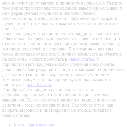
можно отнимать от матери и привозить в новый дом.Именно
такой срок требуется для полноценной выкормки малышей: у
них формируется иммунитет и психологическая
независимость. После достижения двухмесячного возраста
щенков или котят можно отнимать от матери и привозить в
новый дом.
Проверьте документы при покупке породистого животного
Обязательный перечень документов для щенка: ветпаспорт с
отметками о вакцинации, договор купли-продажи, метрика,
акт вязки родителей и актировка. В питомниках щенкам
также проставляют клеймо. О полном комплекте документов
на собаку вы можете прочитать в
нашей статье
.
У
породистого котика должны быть следующие документы:
родословная (метрика), ветпаспорт с отметками о прививках и
дегельминтизации, договор купли-продажи. О полном
комплекте документов на породистую кошку вы можете
прочитать в
нашей статье
.
Приобретайте породистых животных только в
специализированных питомниках или у проверенных
заводчиков. Если у вас есть подозрения на мошеннические
действия – сразу же сообщите нам.
Подробнее о том, как
выбрать здорового и чистокровного питомца, читайте в
наших статьях:
Как выбрать котенка