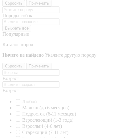
Сбросить
Применить
Породы собак
Выбрать все
Популярные
Каталог пород
Ничего не найдено
Укажите другую породу
Сбросить
Применить
Возраст
Возраст
Любой
Малыш (до 6 месяцев)
Подросток (6-11 месяцев)
Взрослеющий (1-3 года)
Взрослый (4-6 лет)
Стареющий (7-11 лет)