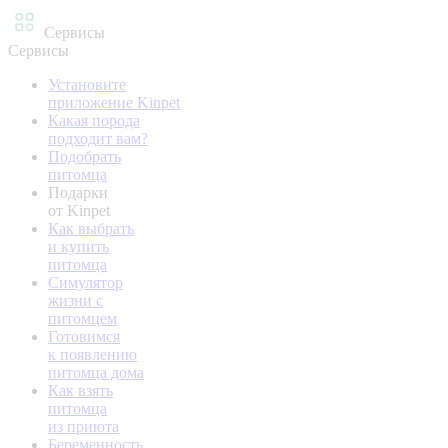
Сервисы
Сервисы
Установите
приложение Kinpet
Какая порода
подходит вам?
Подобрать
питомца
Подарки
от Kinpet
Как выбрать
и купить
питомца
Симулятор
жизни с
питомцем
Готовимся
к появлению
питомца дома
Как взять
питомца
из приюта
Беременность