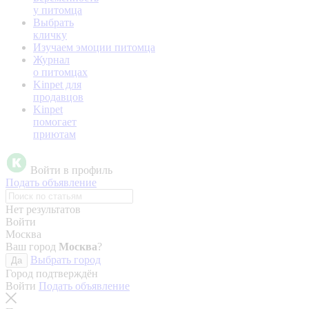
у питомца
Выбрать
кличку
Изучаем эмоции питомца
Журнал
о питомцах
Kinpet для
продавцов
Kinpet
помогает
приютам
Войти в профиль
Подать объявление
Нет результатов
Войти
Москва
Ваш город
Москва
?
Выбрать город
Да
Город подтверждён
Войти
Подать объявление