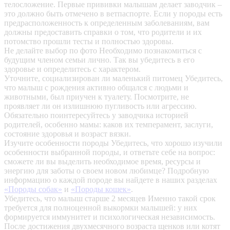
телосложение. Первые прививки малышам делает заводчик –
это должно быть отмечено в ветпаспорте. Если у породы есть
предрасположенность к определенным заболеваниям, вам
должны предоставить справки о том, что родители и их
потомство прошли тесты и полностью здоровы.
Не делайте выбор по фото
Необходимо познакомиться с
будущим членом семьи лично. Так вы убедитесь в его
здоровье и определитесь с характером.
Уточните, социализирован ли маленький питомец
Убедитесь,
что малыш с рождения активно общался с людьми и
животными, был приучен к туалету. Посмотрите, не
проявляет ли он излишнюю пугливость или агрессию.
Обязательно поинтересуйтесь у заводчика историей
родителей, особенно мамы: каков их темперамент, заслуги,
состояние здоровья и возраст вязки.
Изучите особенности породы
Убедитесь, что хорошо изучили
особенности выбранной породы, и ответьте себе на вопрос:
сможете ли вы выделить необходимое время, ресурсы и
энергию для заботы о своем новом любимце? Подробную
информацию о каждой породе вы найдете в наших разделах
«Породы собак»
и
«Породы кошек»
.
Убедитесь, что малыш старше 2 месяцев
Именно такой срок
требуется для полноценной выкормки малышей: у них
формируется иммунитет и психологическая независимость.
После достижения двухмесячного возраста щенков или котят