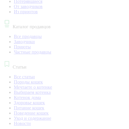
Потерявшиеся
От заводчиков
Из приютов
Каталог продавцов
Все продавцы
Заводчики
Приюты
Частные продавцы
Статьи
Все статьи
Породы кошек
Мечтаете о котенке
Выбираем котенка
Котенок дома
Здоровье кошек
Питание кошек
Поведение кошек
Уход и содержание
Новости