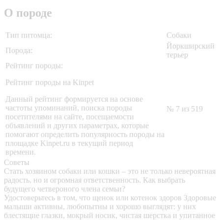
О породе
Тип питомца:
Собаки
Йоркширский
Порода:
терьер
Рейтинг породы:
Рейтинг породы на Kinpet
Данный рейтинг формируется на основе
частоты упоминаний, поиска породы
№ 7 из 519
посетителями на сайте, посещаемости
объявлений и других параметрах, которые
помогают определить популярность породы на
площадке Kinpet.ru в текущий период
времени.
Советы
Стать хозяином собаки или кошки – это не только невероятная
радость, но и огромная ответственность. Как выбрать
будущего четвероного члена семьи?
Удостоверьтесь в том, что щенок или котенок здоров
Здоровые
малыши активны, любопытны и хорошо выглядят: у них
блестящие глазки, мокрый носик, чистая шерстка и упитанное