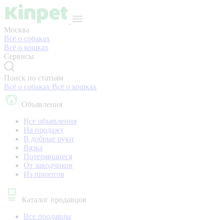
Москва
Всё о собаках
Всё о кошках
Сервисы
Поиск по статьям
Всё о собаках
Всё о кошках
Объявления
Все объявления
На продажу
В добрые руки
Вязка
Потерявшиеся
От заводчиков
Из приютов
Каталог продавцов
Все продавцы