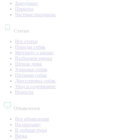
Заводчики
Приюты
Частные продавцы
Статьи
Все статьи
Породы собак
Мечтаете о щенке
Выбираем щенка
Щенок дома
Здоровье собак
Питание собак
Дрессировка собак
Уход и содержание
Новости
Объявления
Все объявления
На продажу
В добрые руки
Вязка